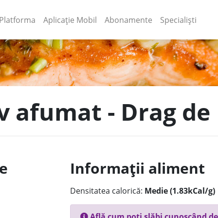
(current)
(current)
Platforma
Aplicație Mobil
Abonamente
Specialiști
ăv afumat - Drag d
le
Informații aliment
Densitatea calorică:
Medie (1.83kCal/g)
Află cum poți slăbi cunoscând de