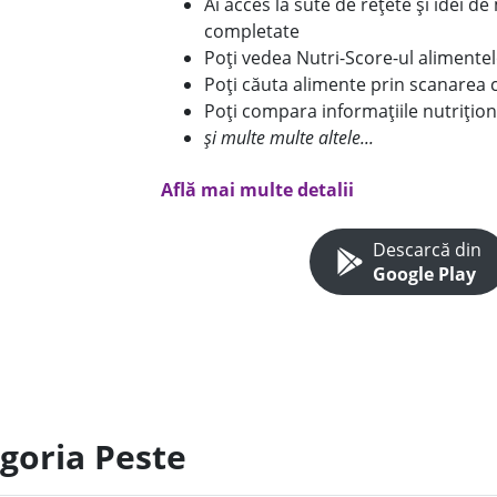
Ai acces la sute de rețete și idei d
completate
Poți vedea Nutri-Score-ul alimente
Poți căuta alimente prin scanarea 
Poți compara informațiile nutrițion
și multe multe altele...
Află mai multe detalii
Descarcă din
Google Play
egoria Peste