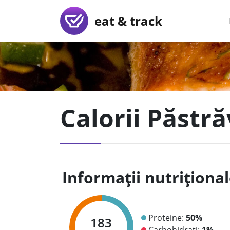
eat & track
Calorii Păstr
Informații nutriționa
Proteine:
50%
183
Carbohidrați:
1%