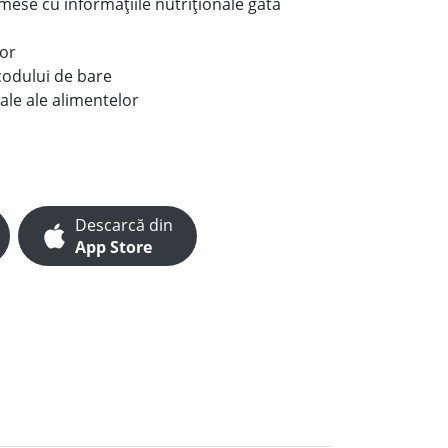
e mese cu informațiile nutriționale gata
lor
codului de bare
ale ale alimentelor
Descarcă din
App Store