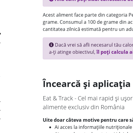
Acest aliment face parte din categoria Pes
grame. Consumul a 100 de grame din ace
cantitatea zilnică estimată pentru un adu
Dacă vrei să afli necesarul tău calori
a-ți atinge obiectivul,
îl poți calcula a
Încearcă și aplicați
Eat & Track - Cel mai rapid și ușor
alimente exclusiv din România
Uite doar câteva motive pentru care să
Ai acces la informațiile nutriționa