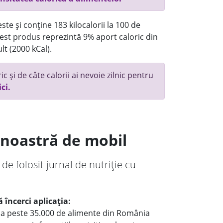
te și conține 183 kilocalorii la 100 de
st produs reprezintă 9% aport caloric din
lt (2000 kCal).
c și de câte calorii ai nevoie zilnic pentru
ici.
a noastră de mobil
 de folosit jurnal de nutriție cu
 încerci aplicația:
le a peste 35.000 de alimente din România