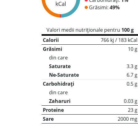
kCal
Grăsimi:
49%
Valori medii nutriționale pentru
100 g
Calorii
766 kj / 183 kCal
Grăsimi
10 g
din care
Saturate
3.3 g
Ne-Saturate
6.7 g
Carbohidrați
0.5 g
din care
Zaharuri
0.03 g
Proteine
23 g
Sare
2000 mg