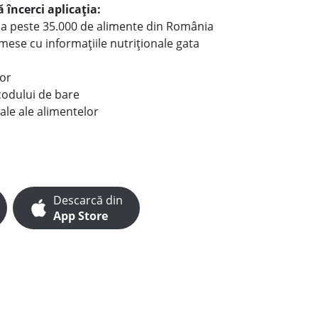
 încerci aplicația:
le a peste 35.000 de alimente din România
e mese cu informațiile nutriționale gata
lor
codului de bare
ale ale alimentelor
Descarcă din
App Store