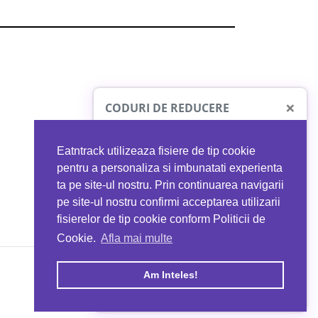
×
CODURI DE REDUCERE
Eatntrack utilizeaza fisiere de tip cookie
O41
MYPROTEIN
pentru a personaliza si imbunatati experienta
ta pe site-ul nostru. Prin continuarea navigarii
 orice comandă
Ai
40%
reducere la orice comandă
pe site-ul nostru confirmi acceptarea utilizarii
EATNTRACK
folosind codul
EATTRACK
fisierelor de tip cookie conform Politicii de
Cookie.
Afla mai multe
acum
Profită acum
Am Inteles!
Copyright © 2026 EAT & TRACK S.R.L