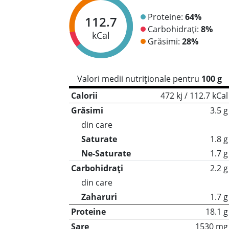
Proteine:
64%
112.7
Carbohidrați:
8%
kCal
Grăsimi:
28%
Valori medii nutriționale pentru
100 g
Calorii
472 kj / 112.7 kCal
Grăsimi
3.5 g
din care
Saturate
1.8 g
Ne-Saturate
1.7 g
Carbohidrați
2.2 g
din care
Zaharuri
1.7 g
Proteine
18.1 g
Sare
1530 mg