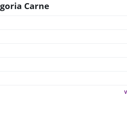
egoria Carne
V