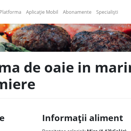
(current)
(current)
Platforma
Aplicație Mobil
Abonamente
Specialiști
ama de oaie in mar
miere
le
Informații aliment