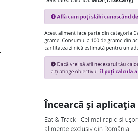
Densitatea calorică:
Mica (1.13kCal/g)
Află cum poți slăbi cunoscând de
Acest aliment face parte din categoria Ca
grame. Consumul a 100 de grame din ace
cantitatea zilnică estimată pentru un adu
Dacă vrei să afli necesarul tău calori
a-ți atinge obiectivul,
îl poți calcula a
Încearcă și aplicați
Eat & Track - Cel mai rapid și ușor
alimente exclusiv din România