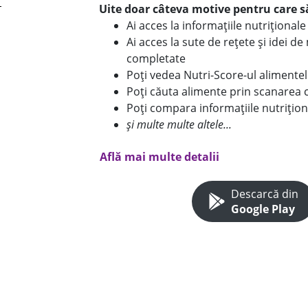
Uite doar câteva motive pentru care să
Ai acces la informațiile nutriționa
Ai acces la sute de rețete și idei d
completate
Poți vedea Nutri-Score-ul alimente
Poți căuta alimente prin scanarea 
Poți compara informațiile nutrițion
și multe multe altele...
Află mai multe detalii
Descarcă din
Google Play