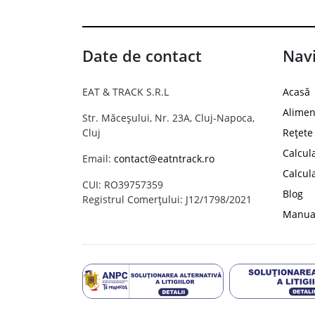
Date de contact
Navi
EAT & TRACK S.R.L
Acasă
Alimen
Str. Măceșului, Nr. 23A, Cluj-Napoca,
Cluj
Rețete
Calcul
Email:
contact@eatntrack.ro
Calcul
CUI: RO39757359
Blog
Registrul Comerțului: J12/1798/2021
Manual