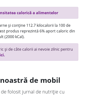
nsitatea calorică a alimentelor
rne și conține 112.7 kilocalorii la 100 de
st produs reprezintă 6% aport caloric din
lt (2000 kCal).
c și de câte calorii ai nevoie zilnic pentru
ici.
a noastră de mobil
 de folosit jurnal de nutriție cu