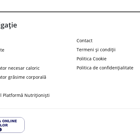
gație
Contact
Termeni și condiții
te
Politica Cookie
Politica de confidențialitate
ator necesar caloric
PROT
ator grăsime corporală
Ai
10%
reducere la
folosind codul
 Platformă Nutriționiști
Profită 