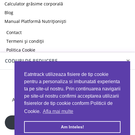
Calculator grăsime corporală
Blog
Manual Platformă Nutriționiști
Contact
Termeni și condiții
Politica Cookie
Politica de confidențialitate
×
CODURI DE REDUCERE
Eatntrack utilizeaza fisiere de tip cookie
MYPROTEIN
pentru a personaliza si imbunatati experienta
ta pe site-ul nostru. Prin continuarea navigarii
pe site-ul nostru confirmi acceptarea utilizarii
Ai
40%
reducere la orice comandă folosind codul
fisierelor de tip cookie conform Politicii de
EATTRACK
Cookie.
Afla mai multe
Profită acum
Am Inteles!
Copyright © 2026 EAT & TRACK S.R.L