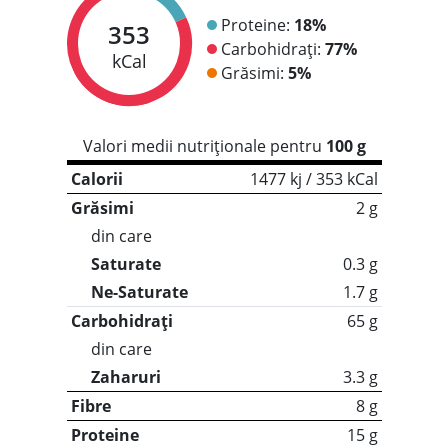
Proteine:
18%
353
Carbohidrați:
77%
kCal
Grăsimi:
5%
Valori medii nutriționale pentru
100 g
Calorii
1477 kj / 353 kCal
Grăsimi
2 g
din care
Saturate
0.3 g
Ne-Saturate
1.7 g
Carbohidrați
65 g
din care
Zaharuri
3.3 g
Fibre
8 g
Proteine
15 g