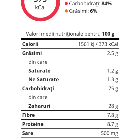
Carbohidrați:
84%
kCal
Grăsimi:
6%
Valori medii nutriționale pentru
100 g
Calorii
1561 kj / 373 kCal
Grăsimi
2.5 g
din care
Saturate
1.2 g
Ne-Saturate
1.3 g
Carbohidrați
75 g
din care
Zaharuri
28 g
Fibre
7.8 g
Proteine
8.7 g
Sare
500 mg