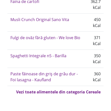
Faina de cartofi
362.7
kCal
Musli Crunch Original Sano Vita
450
kCal
Fulgi de ovăz fără gluten - We love Bio
371
kCal
Spaghetti Integrale n5 - Barilla
350
kCal
Paste făinoase din griș de grâu dur -
360
Foi lasagna - Kaufland
kCal
Vezi toate alimentele din categoria Cereale