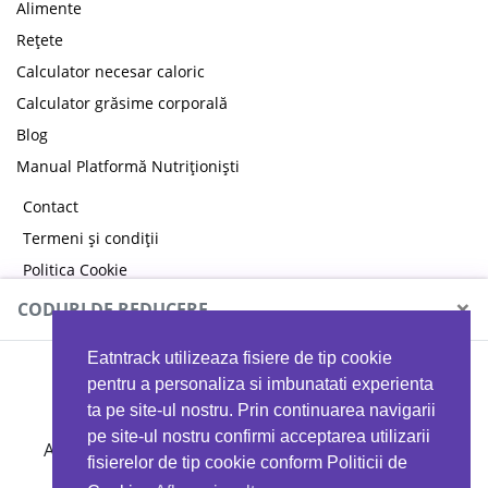
Alimente
Rețete
Calculator necesar caloric
Calculator grăsime corporală
Blog
Manual Platformă Nutriționiști
Contact
Termeni și condiții
Politica Cookie
Politica de confidențialitate
×
CODURI DE REDUCERE
Eatntrack utilizeaza fisiere de tip cookie
MYPROTEIN
pentru a personaliza si imbunatati experienta
ta pe site-ul nostru. Prin continuarea navigarii
pe site-ul nostru confirmi acceptarea utilizarii
Ai
40%
reducere la orice comandă folosind codul
fisierelor de tip cookie conform Politicii de
EATTRACK