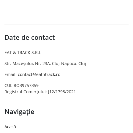
Date de contact
EAT & TRACK S.R.L
Str. Măceșului, Nr. 23A, Cluj-Napoca, Cluj
Email:
contact@eatntrack.ro
CUI: RO39757359
Registrul Comerțului: J12/1798/2021
Navigație
Acasă