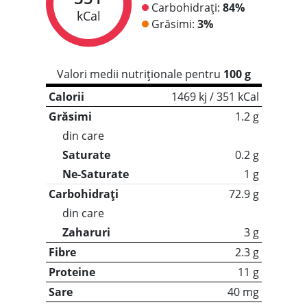
Carbohidrați:
84%
kCal
Grăsimi:
3%
Valori medii nutriționale pentru
100 g
Calorii
1469 kj / 351 kCal
Grăsimi
1.2 g
din care
Saturate
0.2 g
Ne-Saturate
1 g
Carbohidrați
72.9 g
din care
Zaharuri
3 g
Fibre
2.3 g
Proteine
11 g
Sare
40 mg