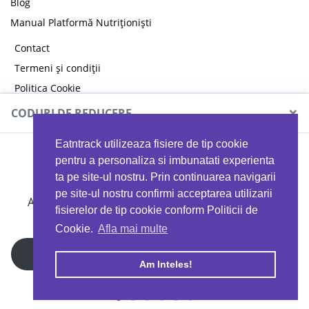
Blog
Manual Platformă Nutriționiști
Contact
Termeni și condiții
Politica Cookie
Politica de confidențialitate
×
CODURI DE REDUCERE
Eatntrack utilizeaza fisiere de tip cookie
MYPROTEIN
pentru a personaliza si imbunatati experienta
ta pe site-ul nostru. Prin continuarea navigarii
pe site-ul nostru confirmi acceptarea utilizarii
Ai
40%
reducere la orice comandă folosind codul
fisierelor de tip cookie conform Politicii de
EATTRACK
Cookie.
Afla mai multe
Profită acum
Am Inteles!
Copyright © 2026 EAT & TRACK S.R.L