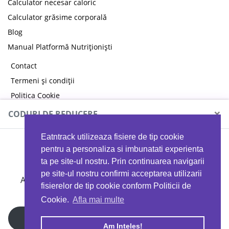
Calculator necesar caloric
Calculator grăsime corporală
Blog
Manual Platformă Nutriționiști
Contact
Termeni și condiții
Politica Cookie
Politica de confidențialitate
×
CODURI DE REDUCERE
Eatntrack utilizeaza fisiere de tip cookie
MYPROTEIN
pentru a personaliza si imbunatati experienta
ta pe site-ul nostru. Prin continuarea navigarii
pe site-ul nostru confirmi acceptarea utilizarii
Ai
40%
reducere la orice comandă folosind codul
fisierelor de tip cookie conform Politicii de
EATTRACK
Cookie.
Afla mai multe
Profită acum
Am Inteles!