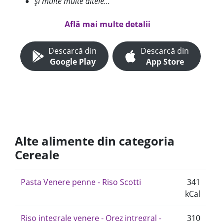
și multe multe altele...
Află mai multe detalii
Descarcă din
Descarcă din
Google Play
App Store
Alte alimente din categoria
Cereale
Pasta Venere penne - Riso Scotti
341
kCal
Riso integrale venere - Orez intregral -
310