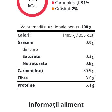
Carbohidrați:
91%
kCal
Grăsimi:
2%
Valori medii nutriționale pentru
100 g
Calorii
1485 kj / 355 kCal
Grăsimi
0.9 g
din care
Saturate
0.3 g
Ne-Saturate
0.6 g
Carbohidrați
80.5 g
Fibre
3.6 g
Proteine
6.4 g
Informații aliment