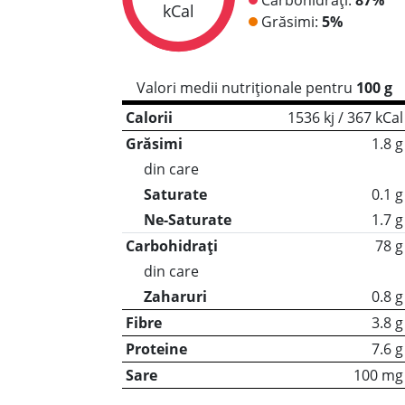
kCal
Grăsimi:
5%
Valori medii nutriționale pentru
100 g
Calorii
1536 kj / 367 kCal
Grăsimi
1.8 g
din care
Saturate
0.1 g
Ne-Saturate
1.7 g
Carbohidrați
78 g
din care
Zaharuri
0.8 g
Fibre
3.8 g
Proteine
7.6 g
Sare
100 mg