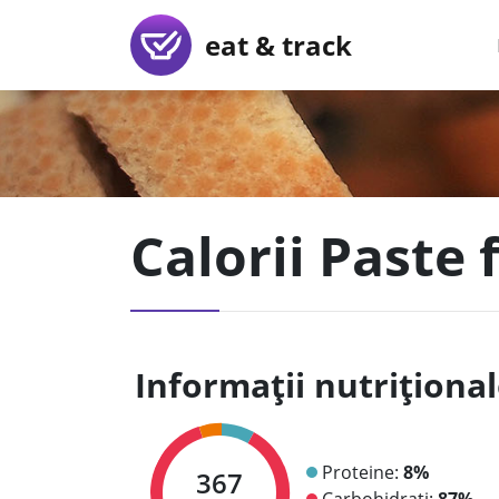
eat & track
Calorii Paste f
Informații nutriționa
Proteine:
8%
367
Carbohidrați:
87%