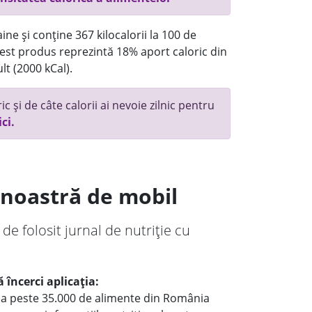
ne și conține 367 kilocalorii la 100 de
st produs reprezintă 18% aport caloric din
lt (2000 kCal).
c și de câte calorii ai nevoie zilnic pentru
ici.
a noastră de mobil
 de folosit jurnal de nutriție cu
 încerci aplicația:
le a peste 35.000 de alimente din România