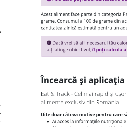
Acest aliment face parte din categoria Pai
grame. Consumul a 100 de grame din ace
cantitatea zilnică estimată pentru un adu
Dacă vrei să afli necesarul tău calori
a-ți atinge obiectivul,
îl poți calcula a
Încearcă și aplicați
Eat & Track - Cel mai rapid și ușor
alimente exclusiv din România
Uite doar câteva motive pentru care să
Ai acces la informațiile nutriționa