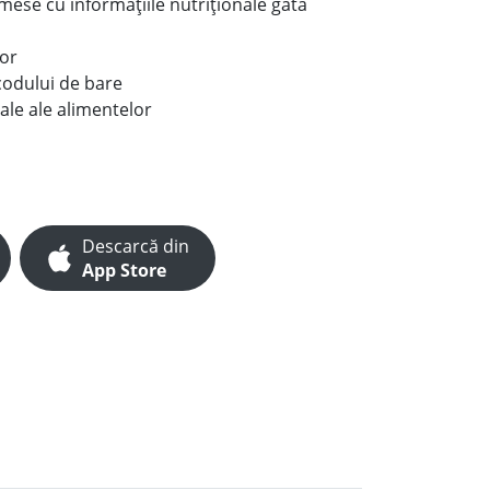
e mese cu informațiile nutriționale gata
lor
codului de bare
ale ale alimentelor
Descarcă din
App Store