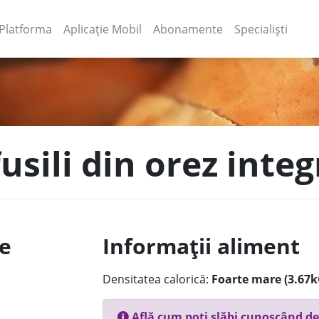
(current)
(current)
Platforma
Aplicație Mobil
Abonamente
Specialiști
usili din orez integr
le
Informații aliment
Densitatea calorică:
Foarte mare (3.67k
Află cum poți slăbi cunoscând de