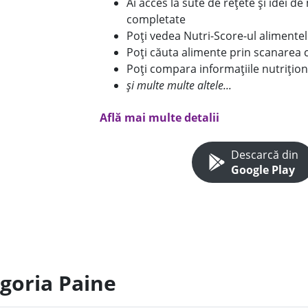
Ai acces la sute de rețete și idei d
completate
Poți vedea Nutri-Score-ul alimente
Poți căuta alimente prin scanarea 
Poți compara informațiile nutrițion
și multe multe altele...
Află mai multe detalii
Descarcă din
Google Play
egoria Paine