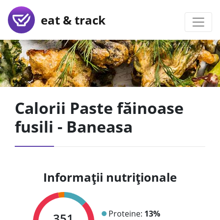
eat & track
Calorii Paste făinoase
fusili - Baneasa
Informații nutriționale
Proteine:
13%
351