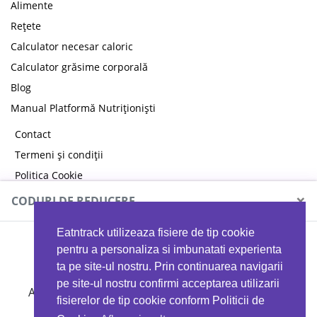
Alimente
Rețete
Calculator necesar caloric
Calculator grăsime corporală
Blog
Manual Platformă Nutriționiști
Contact
Termeni și condiții
Politica Cookie
Politica de confidențialitate
×
CODURI DE REDUCERE
Eatntrack utilizeaza fisiere de tip cookie
MYPROTEIN
pentru a personaliza si imbunatati experienta
ta pe site-ul nostru. Prin continuarea navigarii
pe site-ul nostru confirmi acceptarea utilizarii
Ai
40%
reducere la orice comandă folosind codul
fisierelor de tip cookie conform Politicii de
EATTRACK