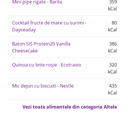
Mini pipe rigate - Barila
359
kCal
Cocktail fructe de mare cu surimi -
80
Dayseaday
kCal
Baton SiS Protein20 Vanilla
386
Cheesecake
kCal
Quinoa cu linte roșie - Ecotravio
320
kCal
Mic dejun cu biscuiti - Nestle
435
kCal
Vezi toate alimentele din categoria Altele