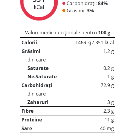
Carbohidrați:
84%
kCal
Grăsimi:
3%
Valori medii nutriționale pentru
100 g
Calorii
1469 kj / 351 kCal
Grăsimi
1.2 g
din care
Saturate
0.2 g
Ne-Saturate
1 g
Carbohidrați
72.9 g
din care
Zaharuri
3 g
Fibre
2.3 g
Proteine
11 g
Sare
40 mg