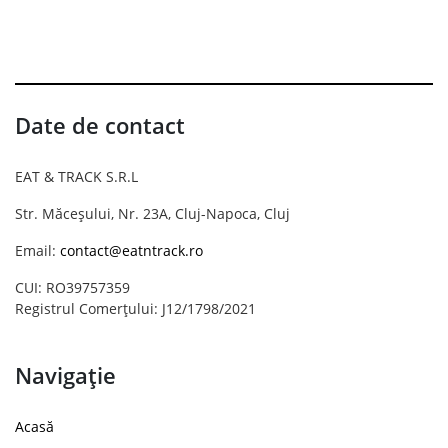
Date de contact
EAT & TRACK S.R.L
Str. Măceșului, Nr. 23A, Cluj-Napoca, Cluj
Email:
contact@eatntrack.ro
CUI: RO39757359
Registrul Comerțului: J12/1798/2021
Navigație
Acasă