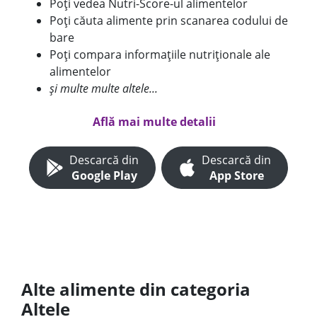
Poți vedea Nutri-Score-ul alimentelor
Poți căuta alimente prin scanarea codului de
bare
Poți compara informațiile nutriționale ale
alimentelor
și multe multe altele...
Află mai multe detalii
Descarcă din
Descarcă din
Google Play
App Store
Alte alimente din categoria
Altele