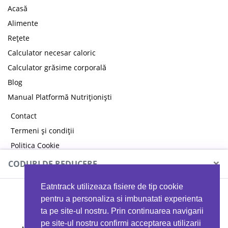
Acasă
Alimente
Rețete
Calculator necesar caloric
Calculator grăsime corporală
Blog
Manual Platformă Nutriționiști
Contact
Termeni și condiții
Politica Cookie
Politica de confidențialitate
×
CODURI DE REDUCERE
Eatntrack utilizeaza fisiere de tip cookie
MYPROTEIN
pentru a personaliza si imbunatati experienta
ta pe site-ul nostru. Prin continuarea navigarii
pe site-ul nostru confirmi acceptarea utilizarii