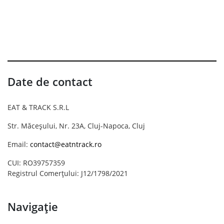
Date de contact
EAT & TRACK S.R.L
Str. Măceșului, Nr. 23A, Cluj-Napoca, Cluj
Email:
contact@eatntrack.ro
CUI: RO39757359
Registrul Comerțului: J12/1798/2021
Navigație