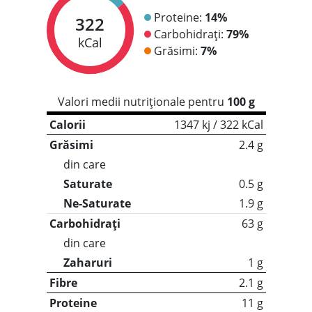
Proteine:
14%
322
Carbohidrați:
79%
kCal
Grăsimi:
7%
Valori medii nutriționale pentru
100 g
Calorii
1347 kj / 322 kCal
Grăsimi
2.4 g
din care
Saturate
0.5 g
Ne-Saturate
1.9 g
Carbohidrați
63 g
din care
Zaharuri
1 g
Fibre
2.1 g
Proteine
11 g