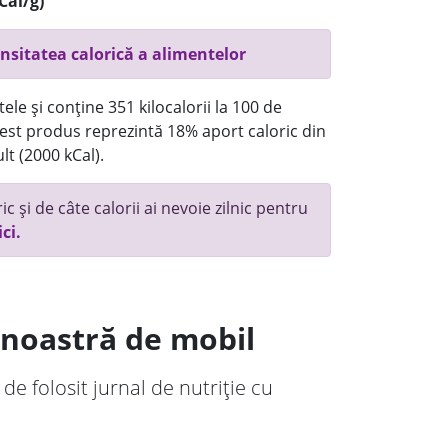
Cal/g)
nsitatea calorică a alimentelor
ele și conține 351 kilocalorii la 100 de
st produs reprezintă 18% aport caloric din
lt (2000 kCal).
c și de câte calorii ai nevoie zilnic pentru
ici.
a noastră de mobil
 de folosit jurnal de nutriție cu