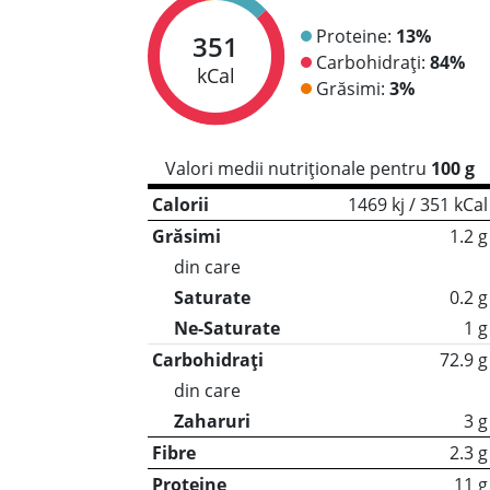
Proteine:
13%
351
Carbohidrați:
84%
kCal
Grăsimi:
3%
Valori medii nutriționale pentru
100 g
Calorii
1469 kj / 351 kCal
Grăsimi
1.2 g
din care
Saturate
0.2 g
Ne-Saturate
1 g
Carbohidrați
72.9 g
din care
Zaharuri
3 g
Fibre
2.3 g
Proteine
11 g