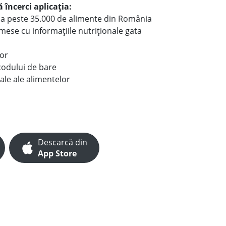
 încerci aplicația:
le a peste 35.000 de alimente din România
e mese cu informațiile nutriționale gata
lor
codului de bare
ale ale alimentelor
Descarcă din
App Store