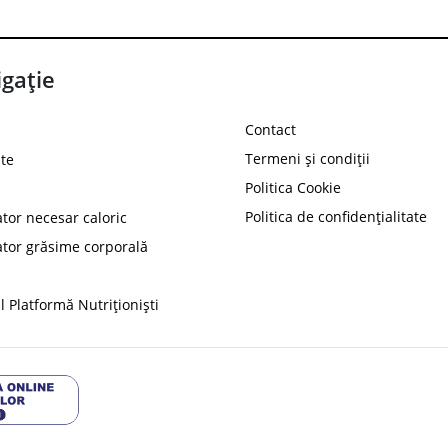
gație
Contact
Termeni și condiții
te
Politica Cookie
Politica de confidențialitate
ator necesar caloric
PROT
ator grăsime corporală
Ai
10%
reducere la
folosind codul
 Platformă Nutriționiști
Profită 