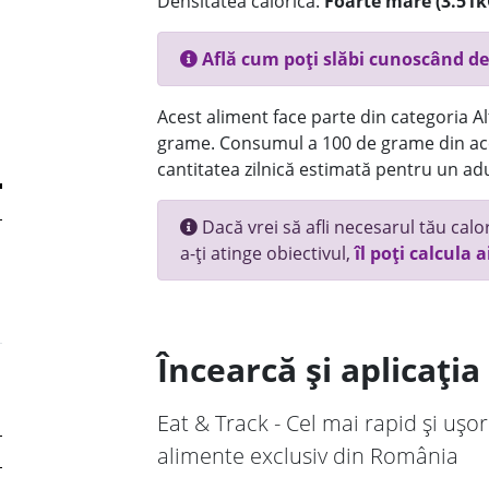
Densitatea calorică:
Foarte mare (3.51k
Află cum poți slăbi cunoscând de
Acest aliment face parte din categoria Alt
grame. Consumul a 100 de grame din ace
cantitatea zilnică estimată pentru un adu
Dacă vrei să afli necesarul tău calori
a-ți atinge obiectivul,
îl poți calcula a
Încearcă și aplicați
Eat & Track - Cel mai rapid și ușor
alimente exclusiv din România