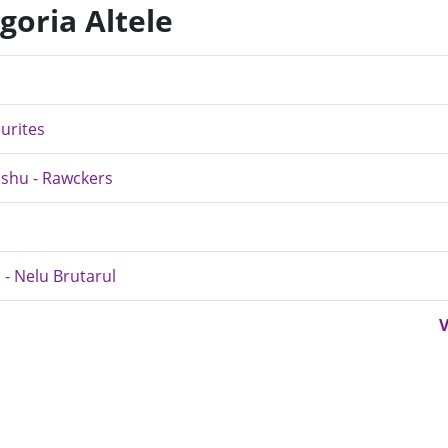
goria Altele
ourites
mshu - Rawckers
 - Nelu Brutarul
V