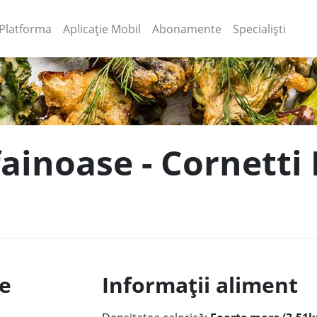
(current)
(current)
Platforma
Aplicație Mobil
Abonamente
Specialiști
fainoase - Cornetti 
le
Informații aliment