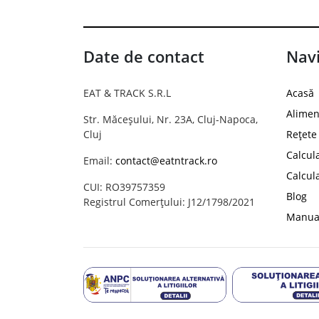
Date de contact
Navi
EAT & TRACK S.R.L
Acasă
Alimen
Str. Măceșului, Nr. 23A, Cluj-Napoca,
Cluj
Rețete
Calcul
Email:
contact@eatntrack.ro
Calcul
CUI: RO39757359
Blog
Registrul Comerțului: J12/1798/2021
Manual