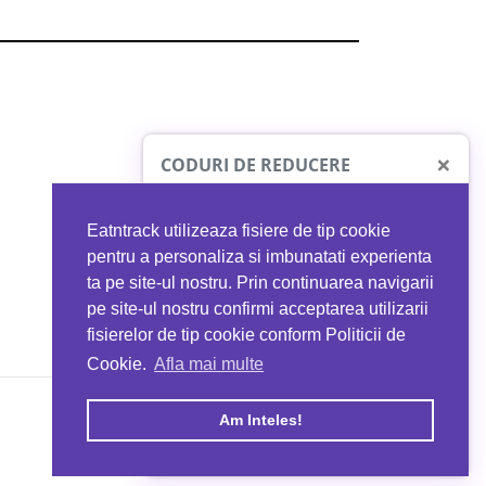
×
CODURI DE REDUCERE
Eatntrack utilizeaza fisiere de tip cookie
O41
MYPROTEIN
pentru a personaliza si imbunatati experienta
ta pe site-ul nostru. Prin continuarea navigarii
 orice comandă
Ai
40%
reducere la orice comandă
pe site-ul nostru confirmi acceptarea utilizarii
EATNTRACK
folosind codul
EATTRACK
fisierelor de tip cookie conform Politicii de
Cookie.
Afla mai multe
acum
Profită acum
Am Inteles!
Copyright © 2026 EAT & TRACK S.R.L