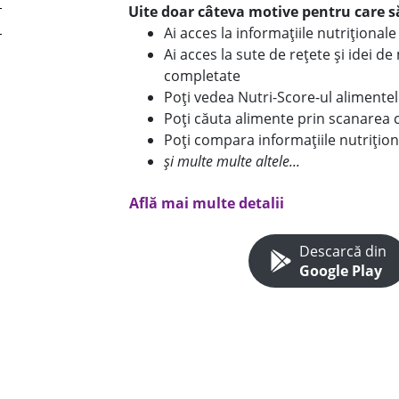
Uite doar câteva motive pentru care să
Ai acces la informațiile nutriționa
Ai acces la sute de rețete și idei d
completate
Poți vedea Nutri-Score-ul alimente
Poți căuta alimente prin scanarea 
Poți compara informațiile nutrițion
și multe multe altele...
Află mai multe detalii
Descarcă din
Google Play