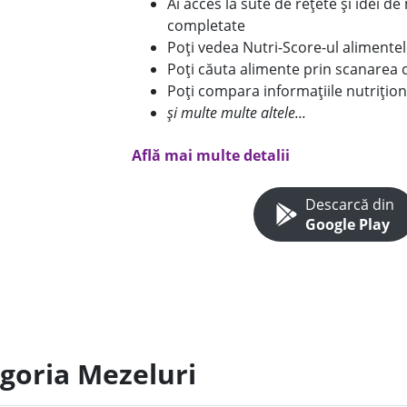
Ai acces la sute de rețete și idei d
completate
Poți vedea Nutri-Score-ul alimente
Poți căuta alimente prin scanarea 
Poți compara informațiile nutrițion
și multe multe altele...
Află mai multe detalii
Descarcă din
Google Play
egoria Mezeluri