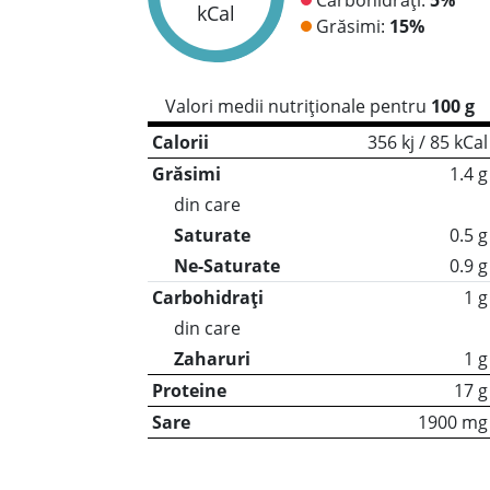
kCal
Grăsimi:
15%
Valori medii nutriționale pentru
100 g
Calorii
356 kj / 85 kCal
Grăsimi
1.4 g
din care
Saturate
0.5 g
Ne-Saturate
0.9 g
Carbohidrați
1 g
din care
Zaharuri
1 g
Proteine
17 g
Sare
1900 mg