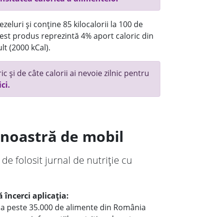
eluri și conține 85 kilocalorii la 100 de
st produs reprezintă 4% aport caloric din
lt (2000 kCal).
c și de câte calorii ai nevoie zilnic pentru
ici.
a noastră de mobil
 de folosit jurnal de nutriție cu
 încerci aplicația:
le a peste 35.000 de alimente din România