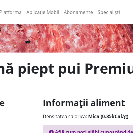
(current)
(current)
Platforma
Aplicație Mobil
Abonamente
Specialiști
mă piept pui Premiu
le
Informații aliment
Densitatea calorică:
Mica (0.85kCal/g)
Află cum poți slăbi cunoscând de