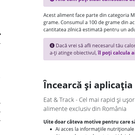
Acest aliment face parte din categoria Mez
grame. Consumul a 100 de grame din ace
cantitatea zilnică estimată pentru un adu
Dacă vrei să afli necesarul tău calori
a-ți atinge obiectivul,
îl poți calcula a
Încearcă și aplicați
Eat & Track - Cel mai rapid și ușor
alimente exclusiv din România
Uite doar câteva motive pentru care să
Ai acces la informațiile nutriționa