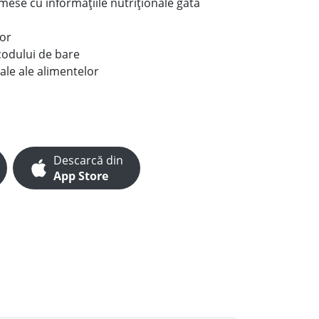
e mese cu informațiile nutriționale gata
lor
codului de bare
ale ale alimentelor
Descarcă din
App Store