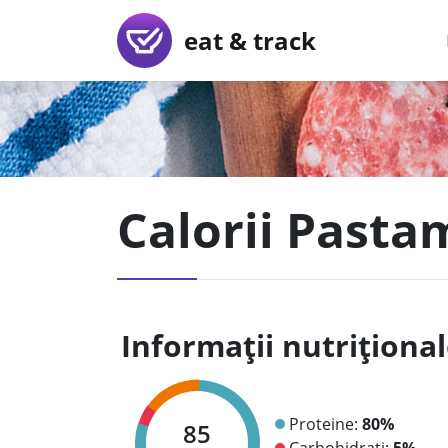
eat & track
Calorii Pasta
Informații nutriționa
Proteine:
80%
85
Carbohidrați:
5%