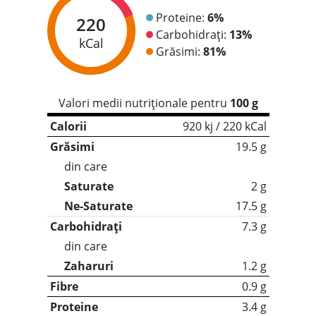
Proteine:
6%
220
Carbohidrați:
13%
kCal
Grăsimi:
81%
Valori medii nutriționale pentru
100 g
Calorii
920 kj / 220 kCal
Grăsimi
19.5 g
din care
Saturate
2 g
Ne-Saturate
17.5 g
Carbohidrați
7.3 g
din care
Zaharuri
1.2 g
Fibre
0.9 g
Proteine
3.4 g