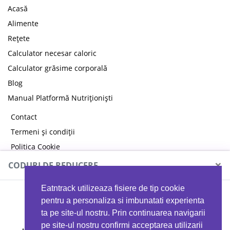
Acasă
Alimente
Rețete
Calculator necesar caloric
Calculator grăsime corporală
Blog
Manual Platformă Nutriționiști
Contact
Termeni și condiții
Politica Cookie
Politica de confidențialitate
×
CODURI DE REDUCERE
Eatntrack utilizeaza fisiere de tip cookie
MYPROTEIN
pentru a personaliza si imbunatati experienta
ta pe site-ul nostru. Prin continuarea navigarii
pe site-ul nostru confirmi acceptarea utilizarii