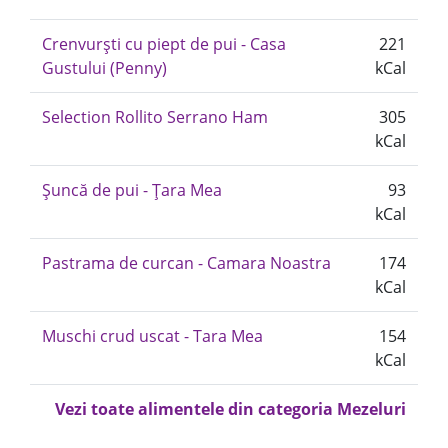
Crenvurști cu piept de pui - Casa
221
Gustului (Penny)
kCal
Selection Rollito Serrano Ham
305
kCal
Șuncă de pui - Țara Mea
93
kCal
Pastrama de curcan - Camara Noastra
174
kCal
Muschi crud uscat - Tara Mea
154
kCal
Vezi toate alimentele din categoria Mezeluri