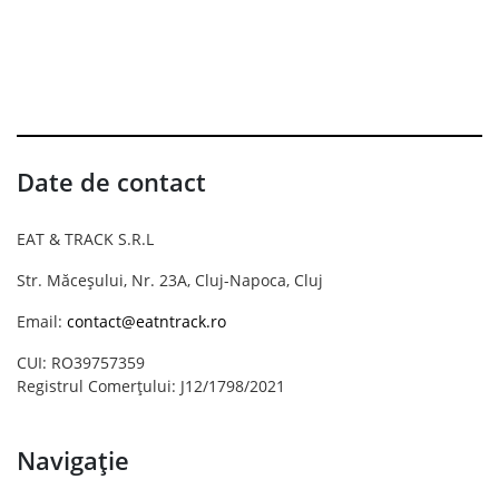
Date de contact
EAT & TRACK S.R.L
Str. Măceșului, Nr. 23A, Cluj-Napoca, Cluj
Email:
contact@eatntrack.ro
CUI: RO39757359
Registrul Comerțului: J12/1798/2021
Navigație