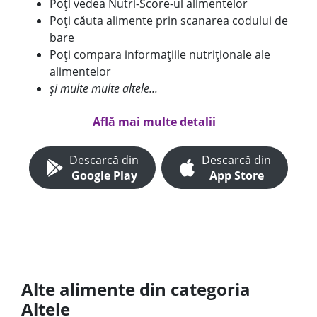
Poți vedea Nutri-Score-ul alimentelor
Poți căuta alimente prin scanarea codului de
bare
Poți compara informațiile nutriționale ale
alimentelor
și multe multe altele...
Află mai multe detalii
Descarcă din
Descarcă din
Google Play
App Store
Alte alimente din categoria
Altele