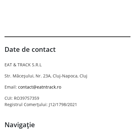
Date de contact
EAT & TRACK S.R.L
Str. Măceșului, Nr. 23A, Cluj-Napoca, Cluj
Email:
contact@eatntrack.ro
CUI: RO39757359
Registrul Comerțului: J12/1798/2021
Navigație