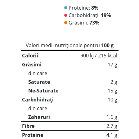
Proteine:
8%
Carbohidrați:
19%
Grăsimi:
73%
Valori medii nutriționale pentru
100 g
Calorii
900 kj / 215 kCal
Grăsimi
17 g
din care
Saturate
2 g
Ne-Saturate
15 g
Carbohidrați
10 g
din care
Zaharuri
1.6 g
Fibre
2.7 g
Proteine
4.1 g