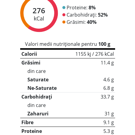
Proteine:
8%
276
Carbohidrați:
52%
kCal
Grăsimi:
40%
Valori medii nutriționale pentru
100 g
Calorii
1155 kj / 276 kCal
Grăsimi
11.4 g
din care
Saturate
4.6 g
Ne-Saturate
6.8 g
Carbohidrați
33.7 g
din care
Zaharuri
31 g
Fibre
9.1 g
Proteine
5.3 g