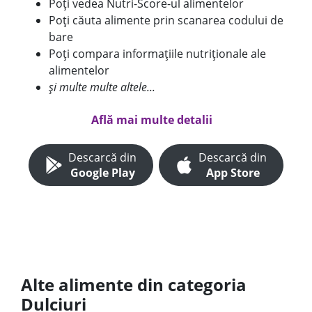
Poți vedea Nutri-Score-ul alimentelor
Poți căuta alimente prin scanarea codului de
bare
Poți compara informațiile nutriționale ale
alimentelor
și multe multe altele...
Află mai multe detalii
Descarcă din
Descarcă din
Google Play
App Store
Alte alimente din categoria
Dulciuri