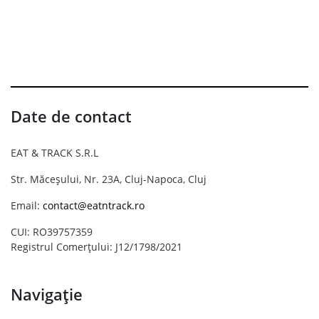
Date de contact
EAT & TRACK S.R.L
Str. Măceșului, Nr. 23A, Cluj-Napoca, Cluj
Email:
contact@eatntrack.ro
CUI: RO39757359
Registrul Comerțului: J12/1798/2021
Navigație