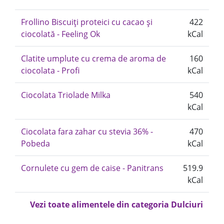
Frollino Biscuiți proteici cu cacao și
422
ciocolată - Feeling Ok
kCal
Clatite umplute cu crema de aroma de
160
ciocolata - Profi
kCal
Ciocolata Triolade Milka
540
kCal
Ciocolata fara zahar cu stevia 36% -
470
Pobeda
kCal
Cornulete cu gem de caise - Panitrans
519.9
kCal
Vezi toate alimentele din categoria Dulciuri