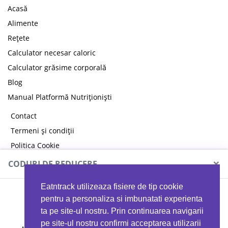
Acasă
Alimente
Rețete
Calculator necesar caloric
Calculator grăsime corporală
Blog
Manual Platformă Nutriționiști
Contact
Termeni și condiții
Politica Cookie
Politica de confidențialitate
×
CODURI DE REDUCERE
Eatntrack utilizeaza fisiere de tip cookie
MYPROTEIN
pentru a personaliza si imbunatati experienta
ta pe site-ul nostru. Prin continuarea navigarii
pe site-ul nostru confirmi acceptarea utilizarii