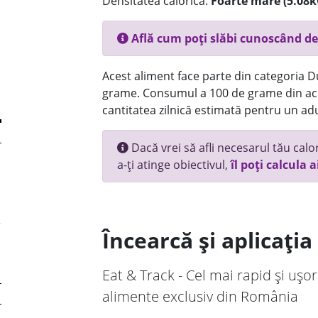
Densitatea calorică:
Foarte mare (5.08k
Află cum poți slăbi cunoscând de
Acest aliment face parte din categoria Dul
grame. Consumul a 100 de grame din ace
cantitatea zilnică estimată pentru un adu
Dacă vrei să afli necesarul tău calori
a-ți atinge obiectivul,
îl poți calcula a
Încearcă și aplicați
Eat & Track - Cel mai rapid și ușor
alimente exclusiv din România