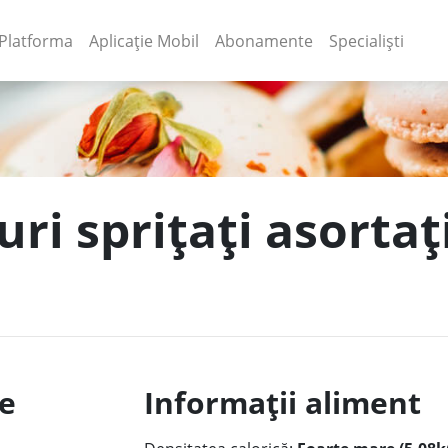
(current)
(current)
Platforma
Aplicație Mobil
Abonamente
Specialiști
uri sprițați asortaț
le
Informații aliment