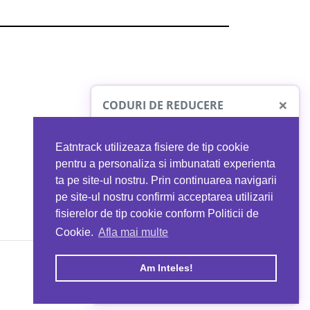
×
CODURI DE REDUCERE
Eatntrack utilizeaza fisiere de tip cookie
O41
MYPROTEIN
pentru a personaliza si imbunatati experienta
ta pe site-ul nostru. Prin continuarea navigarii
 orice comandă
Ai
40%
reducere la orice comandă
pe site-ul nostru confirmi acceptarea utilizarii
EATNTRACK
folosind codul
EATTRACK
fisierelor de tip cookie conform Politicii de
Cookie.
Afla mai multe
acum
Profită acum
Am Inteles!
Copyright © 2026 EAT & TRACK S.R.L