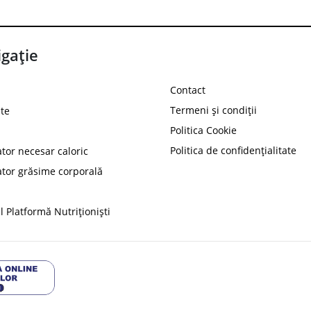
gație
Contact
Termeni și condiții
te
Politica Cookie
Politica de confidențialitate
ator necesar caloric
PROT
ator grăsime corporală
Ai
10%
reducere la
folosind codul
 Platformă Nutriționiști
Profită 