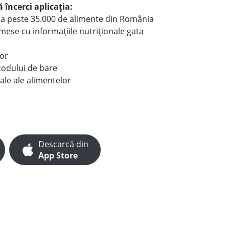
 încerci aplicația:
le a peste 35.000 de alimente din România
e mese cu informațiile nutriționale gata
lor
codului de bare
ale ale alimentelor
Descarcă din
App Store