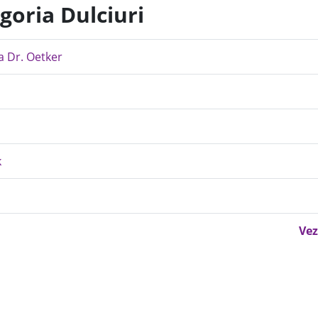
goria Dulciuri
a Dr. Oetker
k
Vez