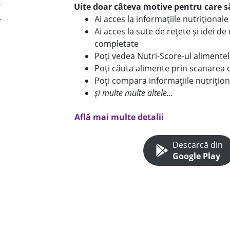
Uite doar câteva motive pentru care să
Ai acces la informațiile nutriționa
Ai acces la sute de rețete și idei d
completate
Poți vedea Nutri-Score-ul alimente
Poți căuta alimente prin scanarea 
Poți compara informațiile nutrițion
și multe multe altele...
Află mai multe detalii
Descarcă din
Google Play