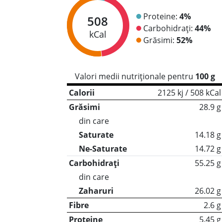
Proteine:
4%
508
Carbohidrați:
44%
kCal
Grăsimi:
52%
Valori medii nutriționale pentru
100 g
Calorii
2125 kj / 508 kCal
Grăsimi
28.9 g
din care
Saturate
14.18 g
Ne-Saturate
14.72 g
Carbohidrați
55.25 g
din care
Zaharuri
26.02 g
Fibre
2.6 g
Proteine
5.45 g