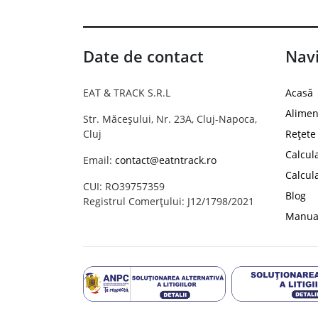
Date de contact
Navi
EAT & TRACK S.R.L
Acasă
Alimen
Str. Măceșului, Nr. 23A, Cluj-Napoca,
Cluj
Rețete
Calcul
Email:
contact@eatntrack.ro
Calcul
CUI: RO39757359
Blog
Registrul Comerțului: J12/1798/2021
Manual