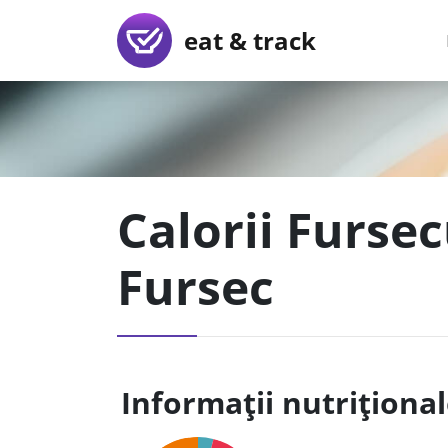
eat & track
Calorii Fursec
Fursec
Informații nutriționa