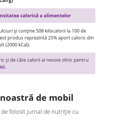
Cal/g)
nsitatea calorică a alimentelor
ciuri și conține 508 kilocalorii la 100 de
st produs reprezintă 25% aport caloric din
lt (2000 kCal).
c și de câte calorii ai nevoie zilnic pentru
ici.
a noastră de mobil
 de folosit jurnal de nutriție cu