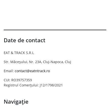
Date de contact
EAT & TRACK S.R.L
Str. Măceșului, Nr. 23A, Cluj-Napoca, Cluj
Email:
contact@eatntrack.ro
CUI: RO39757359
Registrul Comerțului: J12/1798/2021
Navigație