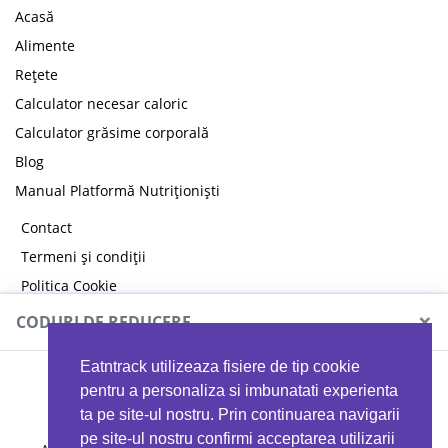
Acasă
Alimente
Rețete
Calculator necesar caloric
Calculator grăsime corporală
Blog
Manual Platformă Nutriționiști
Contact
Termeni și condiții
Politica Cookie
Politica de confidențialitate
×
CODURI DE REDUCERE
Eatntrack utilizeaza fisiere de tip cookie
MYPROTEIN
pentru a personaliza si imbunatati experienta
ta pe site-ul nostru. Prin continuarea navigarii
pe site-ul nostru confirmi acceptarea utilizarii