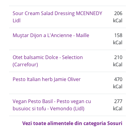
Sour Cream Salad Dressing MCENNEDY
206
Lidl
kCal
Muștar Dijon a L'Ancienne - Maille
158
kCal
Otet balsamic Dolce - Selection
210
(Carrefour)
kCal
Pesto Italian herb Jamie Oliver
470
kCal
Vegan Pesto Basil - Pesto vegan cu
277
busuioc si tofu - Vemondo (Lidl)
kCal
Vezi toate alimentele din categoria Sosuri