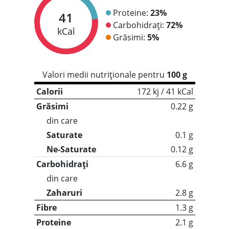
Proteine:
23%
41
Carbohidrați:
72%
kCal
Grăsimi:
5%
Valori medii nutriționale pentru
100 g
Calorii
172 kj / 41 kCal
Grăsimi
0.22 g
din care
Saturate
0.1 g
Ne-Saturate
0.12 g
Carbohidrați
6.6 g
din care
Zaharuri
2.8 g
Fibre
1.3 g
Proteine
2.1 g