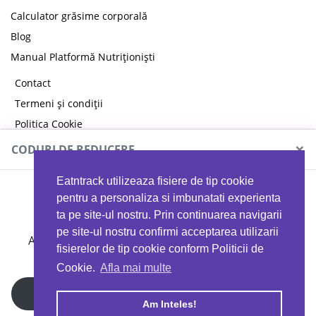
Calculator grăsime corporală
Blog
Manual Platformă Nutriționiști
Contact
Termeni și condiții
Politica Cookie
Politica de confidențialitate
×
CODURI DE REDUCERE
Eatntrack utilizeaza fisiere de tip cookie
MYPROTEIN
pentru a personaliza si imbunatati experienta
ta pe site-ul nostru. Prin continuarea navigarii
pe site-ul nostru confirmi acceptarea utilizarii
Ai
40%
reducere la orice comandă folosind codul
fisierelor de tip cookie conform Politicii de
EATTRACK
Cookie.
Afla mai multe
Profită acum
Am Inteles!