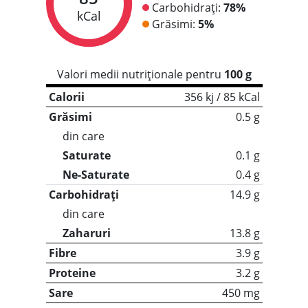
Carbohidrați:
78%
kCal
Grăsimi:
5%
Valori medii nutriționale pentru
100 g
Calorii
356 kj / 85 kCal
Grăsimi
0.5 g
din care
Saturate
0.1 g
Ne-Saturate
0.4 g
Carbohidrați
14.9 g
din care
Zaharuri
13.8 g
Fibre
3.9 g
Proteine
3.2 g
Sare
450 mg