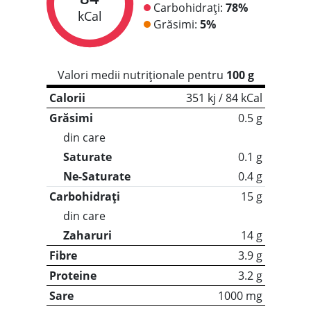
Carbohidrați:
78%
kCal
Grăsimi:
5%
Valori medii nutriționale pentru
100 g
Calorii
351 kj / 84 kCal
Grăsimi
0.5 g
din care
Saturate
0.1 g
Ne-Saturate
0.4 g
Carbohidrați
15 g
din care
Zaharuri
14 g
Fibre
3.9 g
Proteine
3.2 g
Sare
1000 mg