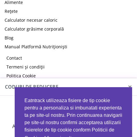
Alimente
Rețete
Calculator necesar caloric
Calculator grăsime corporală
Blog
Manual Platformă Nutriționiști
Contact
Termeni și condiții
Politica Cookie
Politica de confidențialitate
×
CODURI DE REDUCERE
Eatntrack utilizeaza fisiere de tip cookie
MYPROTEIN
pentru a personaliza si imbunatati experienta
ta pe site-ul nostru. Prin continuarea navigarii
pe site-ul nostru confirmi acceptarea utilizarii
Ai
40%
reducere la orice comandă folosind codul
fisierelor de tip cookie conform Politicii de
EATTRACK