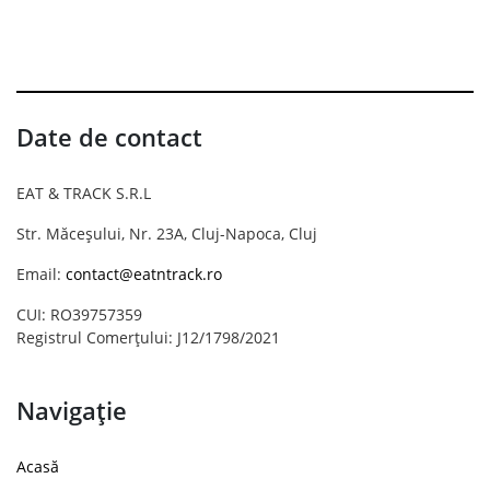
Date de contact
EAT & TRACK S.R.L
Str. Măceșului, Nr. 23A, Cluj-Napoca, Cluj
Email:
contact@eatntrack.ro
CUI: RO39757359
Registrul Comerțului: J12/1798/2021
Navigație
Acasă