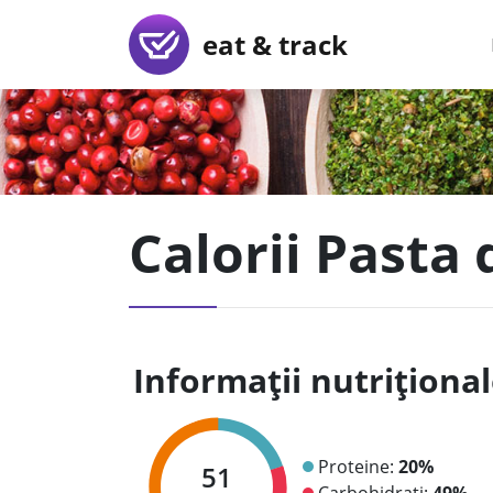
eat & track
Calorii Pasta 
Informații nutriționa
Proteine:
20%
51
Carbohidrați:
49%