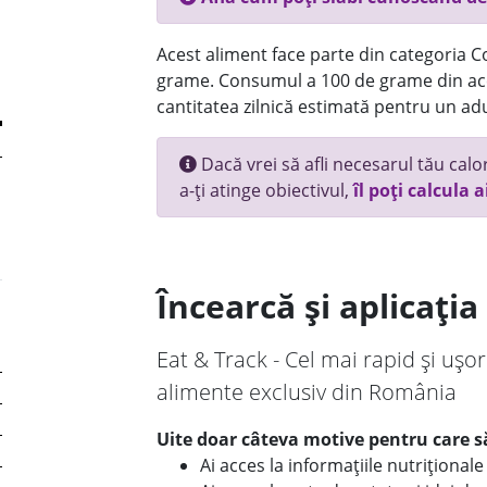
Acest aliment face parte din categoria Co
grame. Consumul a 100 de grame din ace
cantitatea zilnică estimată pentru un adu
Dacă vrei să afli necesarul tău calori
a-ți atinge obiectivul,
îl poți calcula a
Încearcă și aplicați
Eat & Track - Cel mai rapid și ușor
alimente exclusiv din România
Uite doar câteva motive pentru care să
Ai acces la informațiile nutriționa