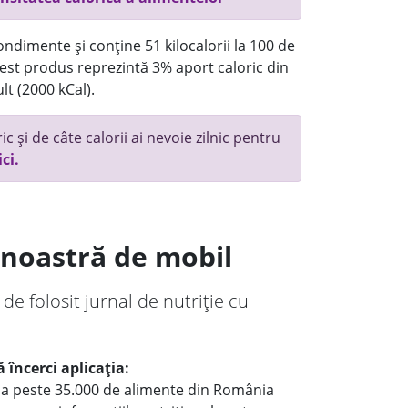
ndimente și conține 51 kilocalorii la 100 de
st produs reprezintă 3% aport caloric din
lt (2000 kCal).
c și de câte calorii ai nevoie zilnic pentru
ici.
a noastră de mobil
 de folosit jurnal de nutriție cu
 încerci aplicația:
le a peste 35.000 de alimente din România