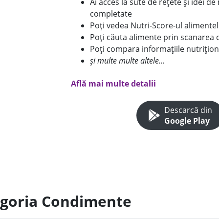
Ai acces la sute de rețete și idei d
completate
Poți vedea Nutri-Score-ul alimente
Poți căuta alimente prin scanarea 
Poți compara informațiile nutrițion
și multe multe altele...
Află mai multe detalii
Descarcă din
Google Play
tegoria Condimente