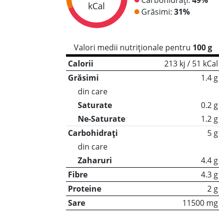
kCal
Grăsimi:
31%
Valori medii nutriționale pentru
100 g
Calorii
213 kj / 51 kCal
Grăsimi
1.4 g
din care
Saturate
0.2 g
Ne-Saturate
1.2 g
Carbohidrați
5 g
din care
Zaharuri
4.4 g
Fibre
4.3 g
Proteine
2 g
Sare
11500 mg