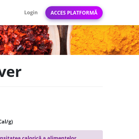
Login
ACCES PLATFORMĂ
iver
Cal/g)
nsitatea calorică a alimentelor