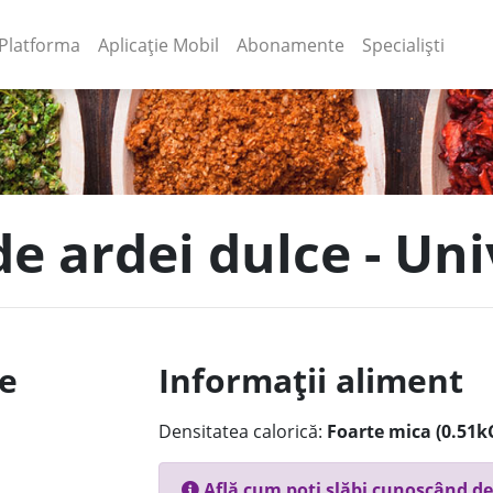
(current)
(current)
Platforma
Aplicație Mobil
Abonamente
Specialiști
de ardei dulce - Un
le
Informații aliment
Densitatea calorică:
Foarte mica (0.51k
Află cum poți slăbi cunoscând de