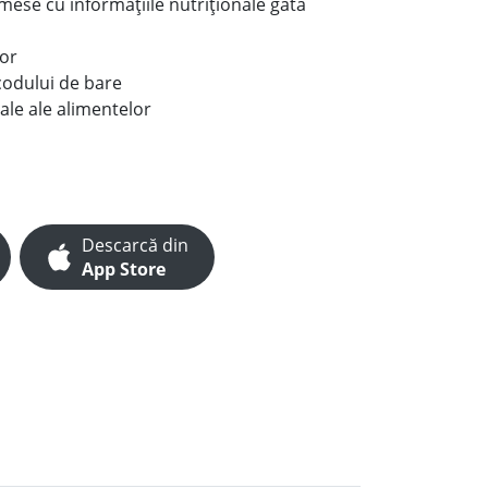
e mese cu informațiile nutriționale gata
lor
codului de bare
ale ale alimentelor
Descarcă din
App Store