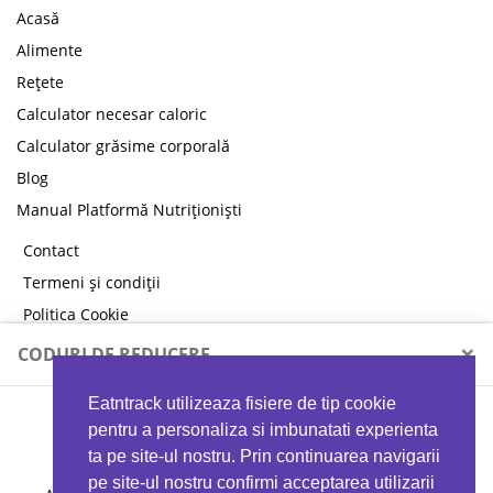
Acasă
Alimente
Rețete
Calculator necesar caloric
Calculator grăsime corporală
Blog
Manual Platformă Nutriționiști
Contact
Termeni și condiții
Politica Cookie
Politica de confidențialitate
×
CODURI DE REDUCERE
Eatntrack utilizeaza fisiere de tip cookie
MYPROTEIN
pentru a personaliza si imbunatati experienta
ta pe site-ul nostru. Prin continuarea navigarii
pe site-ul nostru confirmi acceptarea utilizarii