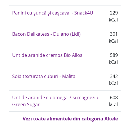
Panini cu șuncă și cașcaval - Snack4U
229
kCal
Bacon Delikatess - Dulano (Lidl)
301
kCal
Unt de arahide cremos Bio Allos
589
kCal
Soia texturata cuburi - Malita
342
kCal
Unt de arahide cu omega 7 si magneziu
608
Green Sugar
kCal
Vezi toate alimentele din categoria Altele