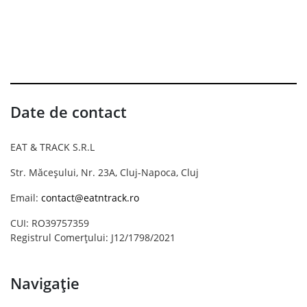
Date de contact
EAT & TRACK S.R.L
Str. Măceșului, Nr. 23A, Cluj-Napoca, Cluj
Email:
contact@eatntrack.ro
CUI: RO39757359
Registrul Comerțului: J12/1798/2021
Navigație