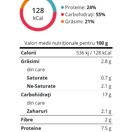
Proteine:
24%
128
Carbohidrați:
55%
kCal
Grăsimi:
21%
Valori medii nutriționale pentru
100 g
Calorii
536 kj / 128 kCal
Grăsimi
2.8 g
din care
Saturate
0.7 g
Ne-Saturate
2.1 g
Carbohidrați
17 g
din care
Zaharuri
2.1 g
Fibre
2 g
Proteine
7.5 g