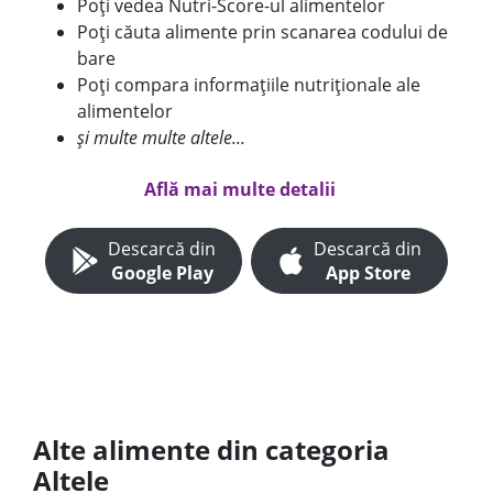
Poți vedea Nutri-Score-ul alimentelor
Poți căuta alimente prin scanarea codului de
bare
Poți compara informațiile nutriționale ale
alimentelor
și multe multe altele...
Află mai multe detalii
Descarcă din
Descarcă din
Google Play
App Store
Alte alimente din categoria
Altele