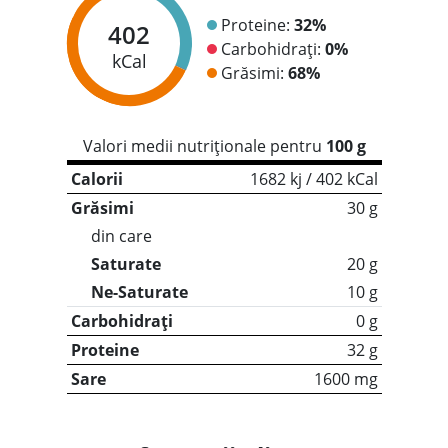
Proteine:
32%
402
Carbohidrați:
0%
kCal
Grăsimi:
68%
Valori medii nutriționale pentru
100 g
Calorii
1682 kj / 402 kCal
Grăsimi
30 g
din care
Saturate
20 g
Ne-Saturate
10 g
Carbohidrați
0 g
Proteine
32 g
Sare
1600 mg