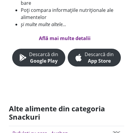
bare
Poți compara informațiile nutriționale ale
alimentelor
și multe multe altele...
Află mai multe detalii
Descarcă din
Descarcă din
Google Play
App Store
Alte alimente din categoria
Snackuri