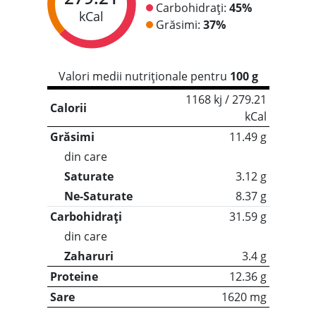
Carbohidrați:
45%
kCal
Grăsimi:
37%
Valori medii nutriționale pentru
100 g
1168 kj / 279.21
Calorii
kCal
Grăsimi
11.49 g
din care
Saturate
3.12 g
Ne-Saturate
8.37 g
Carbohidrați
31.59 g
din care
Zaharuri
3.4 g
Proteine
12.36 g
Sare
1620 mg