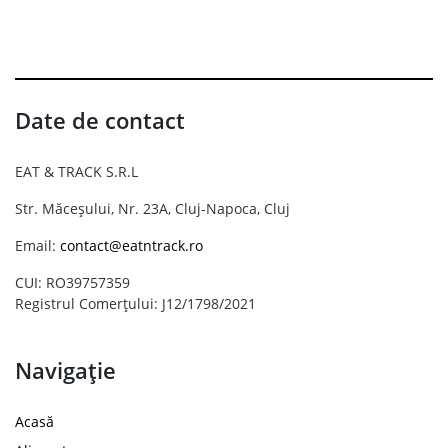
Date de contact
EAT & TRACK S.R.L
Str. Măceșului, Nr. 23A, Cluj-Napoca, Cluj
Email:
contact@eatntrack.ro
CUI: RO39757359
Registrul Comerțului: J12/1798/2021
Navigație
Acasă