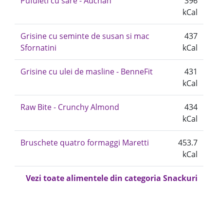
Pufuleti cu sare - Auchan
396
kCal
Grisine cu seminte de susan si mac
437
Sfornatini
kCal
Grisine cu ulei de masline - BenneFit
431
kCal
Raw Bite - Crunchy Almond
434
kCal
Bruschete quatro formaggi Maretti
453.7
kCal
Vezi toate alimentele din categoria Snackuri