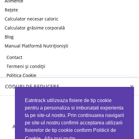
Alimente
Rețete
Calculator necesar caloric
Calculator grăsime corporală
Blog
Manual Platformă Nutriționiști
Contact
Termeni și condiții
Politica Cookie
Politica de confidențialitate
×
CODURI DE REDUCERE
Eatntrack utilizeaza fisiere de tip cookie
MYPROTEIN
pentru a personaliza si imbunatati experienta
ta pe site-ul nostru. Prin continuarea navigarii
pe site-ul nostru confirmi acceptarea utilizarii
Ai
40%
reducere la orice comandă folosind codul
fisierelor de tip cookie conform Politicii de
EATTRACK
Cookie.
Afla mai multe