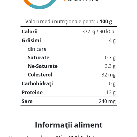
Valori medii nutriționale pentru
100 g
Calorii
377 kj / 90 kCal
Grăsimi
4 g
din care
Saturate
0.7 g
Ne-Saturate
3.3 g
Colesterol
32 mg
Carbohidrați
0 g
Proteine
13 g
Sare
240 mg
Informații aliment