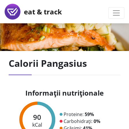
eat & track
Calorii Pangasius
Informații nutriționale
Proteine:
59%
90
Carbohidrați:
0%
kCal
Grăsimi:
41%