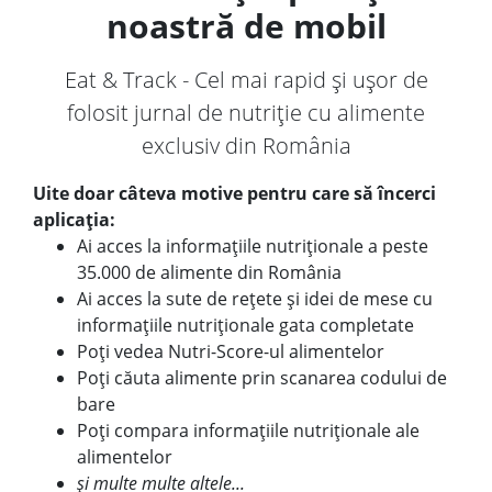
noastră de mobil
Eat & Track - Cel mai rapid și ușor de
folosit jurnal de nutriție cu alimente
exclusiv din România
Uite doar câteva motive pentru care să încerci
aplicația:
Ai acces la informațiile nutriționale a peste
35.000 de alimente din România
Ai acces la sute de rețete și idei de mese cu
informațiile nutriționale gata completate
Poți vedea Nutri-Score-ul alimentelor
Poți căuta alimente prin scanarea codului de
bare
Poți compara informațiile nutriționale ale
alimentelor
și multe multe altele...