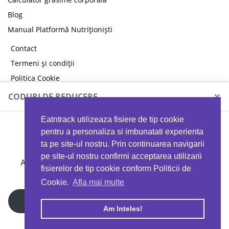
Blog
Manual Platformă Nutriționiști
Contact
Termeni și condiții
Politica Cookie
Politica de confidențialitate
×
CODURI DE REDUCERE
Eatntrack utilizeaza fisiere de tip cookie
MYPROTEIN
pentru a personaliza si imbunatati experienta
ta pe site-ul nostru. Prin continuarea navigarii
pe site-ul nostru confirmi acceptarea utilizarii
Ai
40%
reducere la orice comandă folosind codul
fisierelor de tip cookie conform Politicii de
EATTRACK
Cookie.
Afla mai multe
Profită acum
Am Inteles!
Copyright © 2026 EAT & TRACK S.R.L