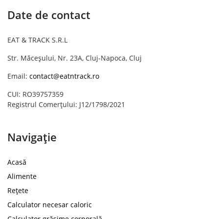
Date de contact
EAT & TRACK S.R.L
Str. Măceșului, Nr. 23A, Cluj-Napoca, Cluj
Email:
contact@eatntrack.ro
CUI: RO39757359
Registrul Comerțului: J12/1798/2021
Navigație
Acasă
Alimente
Rețete
Calculator necesar caloric
Calculator grăsime corporală