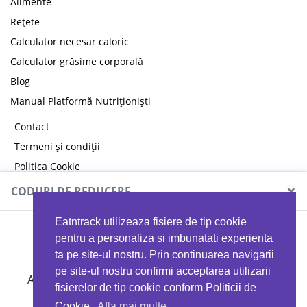
Alimente
Rețete
Calculator necesar caloric
Calculator grăsime corporală
Blog
Manual Platformă Nutriționiști
Contact
Termeni și condiții
Politica Cookie
Politica de confidențialitate
×
CODURI DE REDUCERE
Eatntrack utilizeaza fisiere de tip cookie
MYPROTEIN
pentru a personaliza si imbunatati experienta
ta pe site-ul nostru. Prin continuarea navigarii
pe site-ul nostru confirmi acceptarea utilizarii
Ai
40%
reducere la orice comandă folosind codul
fisierelor de tip cookie conform Politicii de
EATTRACK
Cookie.
Afla mai multe