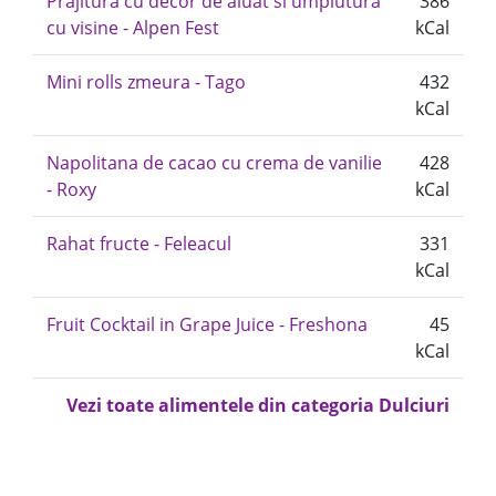
Prajitura cu decor de aluat si umplutura
386
cu visine - Alpen Fest
kCal
Mini rolls zmeura - Tago
432
kCal
Napolitana de cacao cu crema de vanilie
428
- Roxy
kCal
Rahat fructe - Feleacul
331
kCal
Fruit Cocktail in Grape Juice - Freshona
45
kCal
Vezi toate alimentele din categoria Dulciuri