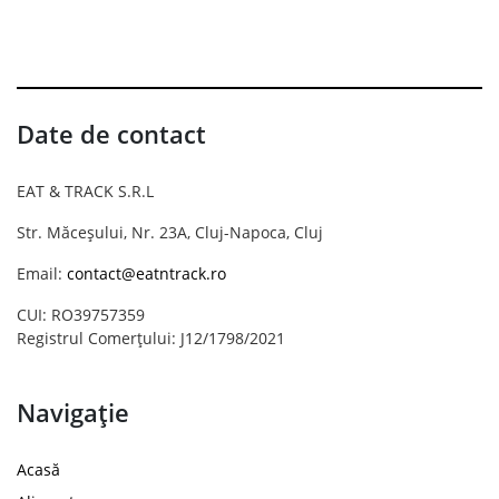
Date de contact
EAT & TRACK S.R.L
Str. Măceșului, Nr. 23A, Cluj-Napoca, Cluj
Email:
contact@eatntrack.ro
CUI: RO39757359
Registrul Comerțului: J12/1798/2021
Navigație
Acasă