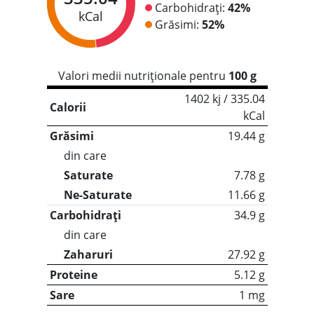
Carbohidrați:
42%
kCal
Grăsimi:
52%
Valori medii nutriționale pentru
100 g
1402 kj / 335.04
Calorii
kCal
Grăsimi
19.44 g
din care
Saturate
7.78 g
Ne-Saturate
11.66 g
Carbohidrați
34.9 g
din care
Zaharuri
27.92 g
Proteine
5.12 g
Sare
1 mg