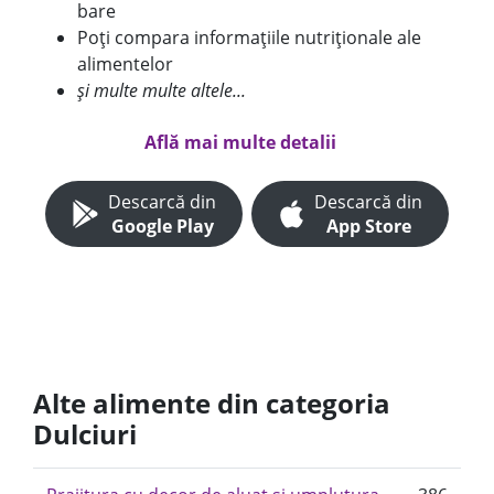
bare
Poți compara informațiile nutriționale ale
alimentelor
și multe multe altele...
Află mai multe detalii
Descarcă din
Descarcă din
Google Play
App Store
Alte alimente din categoria
Dulciuri