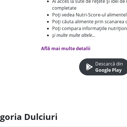
Ai acces la sute de rețete și idei d
completate
Poți vedea Nutri-Score-ul alimente
Poți căuta alimente prin scanarea 
Poți compara informațiile nutrițion
și multe multe altele...
Află mai multe detalii
Descarcă din
Google Play
goria Dulciuri