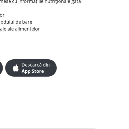
e mese cu informațiile nutriționale gata
lor
codului de bare
ale ale alimentelor
Descarcă din
App Store