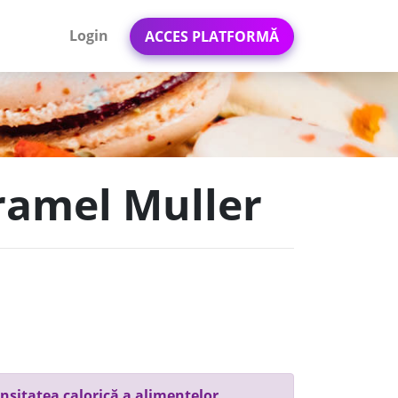
Login
ACCES PLATFORMĂ
aramel Muller
nsitatea calorică a alimentelor