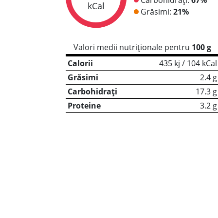
kCal
Grăsimi:
21%
Valori medii nutriționale pentru
100 g
Calorii
435 kj / 104 kCal
Grăsimi
2.4 g
Carbohidrați
17.3 g
Proteine
3.2 g