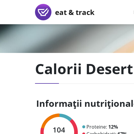
eat & track
Calorii Desert
Informații nutriționa
Proteine:
12%
104
Carbohidrați:
67%