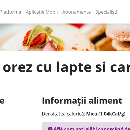
(current)
(current)
Platforma
Aplicație Mobil
Abonamente
Specialiști
 orez cu lapte si c
le
Informații aliment
Densitatea calorică:
Mica (1.04kCal/g)
Află cum poți slăbi cunoscând de