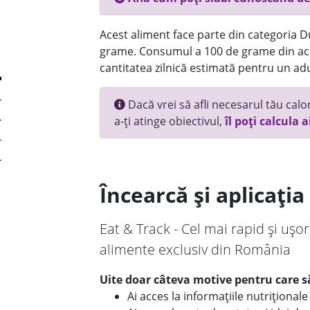
Acest aliment face parte din categoria Dul
grame. Consumul a 100 de grame din ace
cantitatea zilnică estimată pentru un adu
Dacă vrei să afli necesarul tău calori
a-ți atinge obiectivul,
îl poți calcula a
Încearcă și aplicați
Eat & Track - Cel mai rapid și ușor
alimente exclusiv din România
Uite doar câteva motive pentru care să
Ai acces la informațiile nutriționa