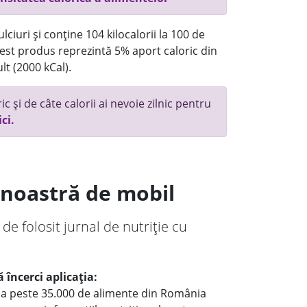
ciuri și conține 104 kilocalorii la 100 de
st produs reprezintă 5% aport caloric din
lt (2000 kCal).
c și de câte calorii ai nevoie zilnic pentru
ici.
a noastră de mobil
 de folosit jurnal de nutriție cu
 încerci aplicația:
le a peste 35.000 de alimente din România