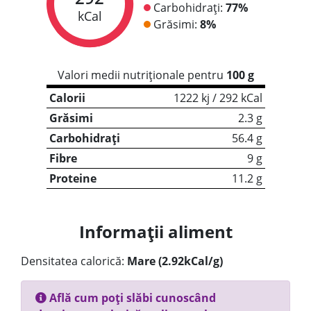
Carbohidrați:
77%
kCal
Grăsimi:
8%
Valori medii nutriționale pentru
100 g
Calorii
1222 kj / 292 kCal
Grăsimi
2.3 g
Carbohidrați
56.4 g
Fibre
9 g
Proteine
11.2 g
Informații aliment
Densitatea calorică:
Mare (2.92kCal/g)
Află cum poți slăbi cunoscând