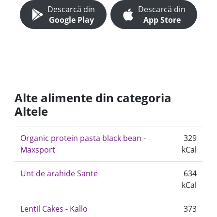
Descarcă din
Descarcă din
Google Play
App Store
Alte alimente din categoria
Altele
Organic protein pasta black bean -
329
Maxsport
kCal
Unt de arahide Sante
634
kCal
Lentil Cakes - Kallo
373