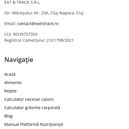
EAT & TRACK S.R.L
Str. Măceșului, Nr. 23A, Cluj-Napoca, Cluj
Email:
contact@eatntrack.ro
CUI: RO39757359
Registrul Comerțului: J12/1798/2021
Navigație
Acasă
Alimente
Rețete
Calculator necesar caloric
Calculator grăsime corporală
Blog
Manual Platformă Nutriționiști