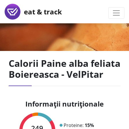
eat & track
Calorii Paine alba feliata
Boiereasca - VelPitar
Informații nutriționale
Proteine:
15%
249