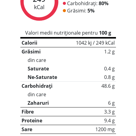
Carbohidrați:
80%
kCal
Grăsimi:
5%
Valori medii nutriționale pentru
100 g
Calorii
1042 kj / 249 kCal
Grăsimi
1.2 g
din care
Saturate
0.4 g
Ne-Saturate
0.8 g
Carbohidrați
48.6 g
din care
Zaharuri
6 g
Fibre
3.3 g
Proteine
9.4 g
Sare
1200 mg