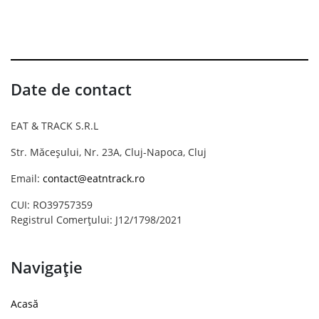
Date de contact
EAT & TRACK S.R.L
Str. Măceșului, Nr. 23A, Cluj-Napoca, Cluj
Email:
contact@eatntrack.ro
CUI: RO39757359
Registrul Comerțului: J12/1798/2021
Navigație
Acasă