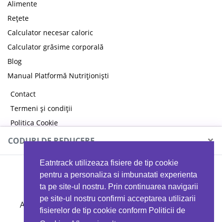
Alimente
Rețete
Calculator necesar caloric
Calculator grăsime corporală
Blog
Manual Platformă Nutriționiști
Contact
Termeni și condiții
Politica Cookie
Politica de confidențialitate
×
CODURI DE REDUCERE
Eatntrack utilizeaza fisiere de tip cookie
MYPROTEIN
pentru a personaliza si imbunatati experienta
ta pe site-ul nostru. Prin continuarea navigarii
pe site-ul nostru confirmi acceptarea utilizarii
Ai
40%
reducere la orice comandă folosind codul
fisierelor de tip cookie conform Politicii de
EATTRACK