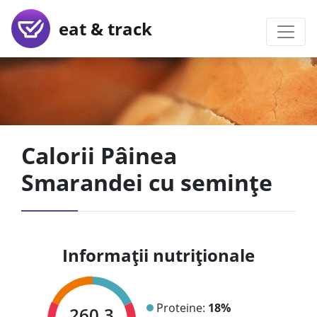
eat & track
Calorii Pâinea
Smarandei cu semințe
Informații nutriționale
Proteine:
18%
260.3