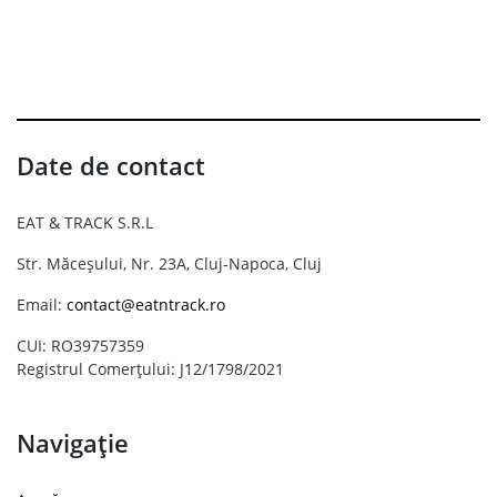
Date de contact
EAT & TRACK S.R.L
Str. Măceșului, Nr. 23A, Cluj-Napoca, Cluj
Email:
contact@eatntrack.ro
CUI: RO39757359
Registrul Comerțului: J12/1798/2021
Navigație