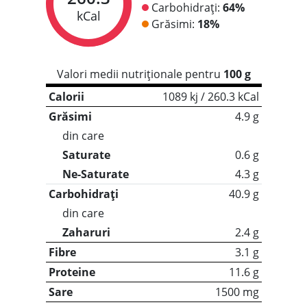
Carbohidrați:
64%
kCal
Grăsimi:
18%
Valori medii nutriționale pentru
100 g
Calorii
1089 kj / 260.3 kCal
Grăsimi
4.9 g
din care
Saturate
0.6 g
Ne-Saturate
4.3 g
Carbohidrați
40.9 g
din care
Zaharuri
2.4 g
Fibre
3.1 g
Proteine
11.6 g
Sare
1500 mg