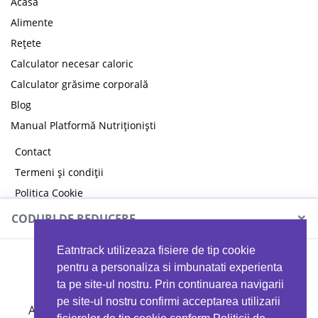
Acasă
Alimente
Rețete
Calculator necesar caloric
Calculator grăsime corporală
Blog
Manual Platformă Nutriționiști
Contact
Termeni și condiții
Politica Cookie
Politica de confidențialitate
×
CODURI DE REDUCERE
Eatntrack utilizeaza fisiere de tip cookie
MYPROTEIN
pentru a personaliza si imbunatati experienta
ta pe site-ul nostru. Prin continuarea navigarii
pe site-ul nostru confirmi acceptarea utilizarii
Ai
40%
reducere la orice comandă folosind codul