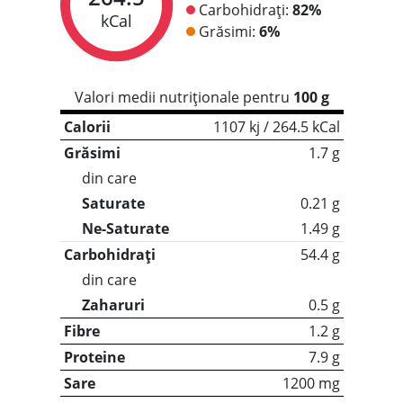
Carbohidrați:
82%
kCal
Grăsimi:
6%
Valori medii nutriționale pentru
100 g
Calorii
1107 kj / 264.5 kCal
Grăsimi
1.7 g
din care
Saturate
0.21 g
Ne-Saturate
1.49 g
Carbohidrați
54.4 g
din care
Zaharuri
0.5 g
Fibre
1.2 g
Proteine
7.9 g
Sare
1200 mg