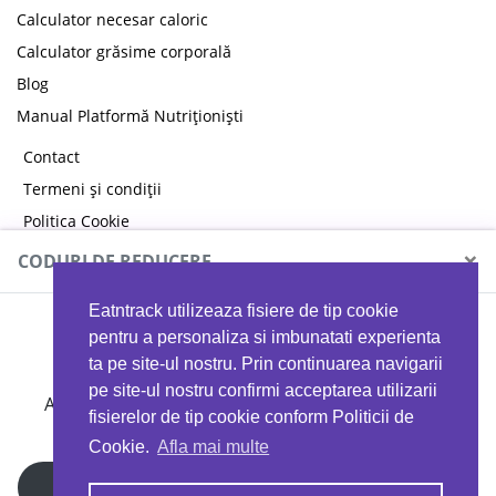
Calculator necesar caloric
Calculator grăsime corporală
Blog
Manual Platformă Nutriționiști
Contact
Termeni și condiții
Politica Cookie
Politica de confidențialitate
×
CODURI DE REDUCERE
Eatntrack utilizeaza fisiere de tip cookie
MYPROTEIN
pentru a personaliza si imbunatati experienta
ta pe site-ul nostru. Prin continuarea navigarii
pe site-ul nostru confirmi acceptarea utilizarii
Ai
40%
reducere la orice comandă folosind codul
fisierelor de tip cookie conform Politicii de
EATTRACK
Cookie.
Afla mai multe
Profită acum