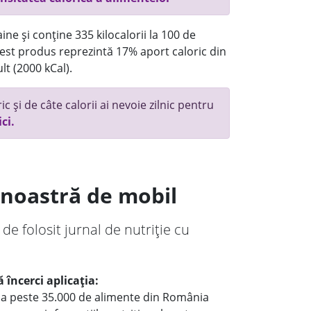
ne și conține 335 kilocalorii la 100 de
st produs reprezintă 17% aport caloric din
lt (2000 kCal).
c și de câte calorii ai nevoie zilnic pentru
ici.
a noastră de mobil
 de folosit jurnal de nutriție cu
 încerci aplicația:
le a peste 35.000 de alimente din România