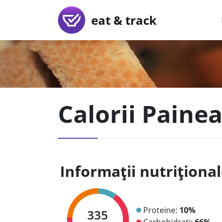
eat & track
Calorii Paine
Informații nutriționa
Proteine:
10%
335
Carbohidrați:
66%