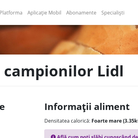
(current)
(current)
Platforma
Aplicație Mobil
Abonamente
Specialiști
a campionilor Lidl
le
Informații aliment
Densitatea calorică:
Foarte mare (3.35k
Află cum poți slăbi cunoscând de