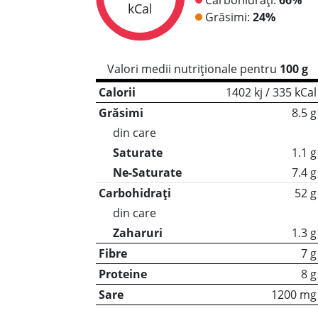
kCal
Grăsimi:
24%
Valori medii nutriționale pentru
100 g
Calorii
1402 kj / 335 kCal
Grăsimi
8.5 g
din care
Saturate
1.1 g
Ne-Saturate
7.4 g
Carbohidrați
52 g
din care
Zaharuri
1.3 g
Fibre
7 g
Proteine
8 g
Sare
1200 mg