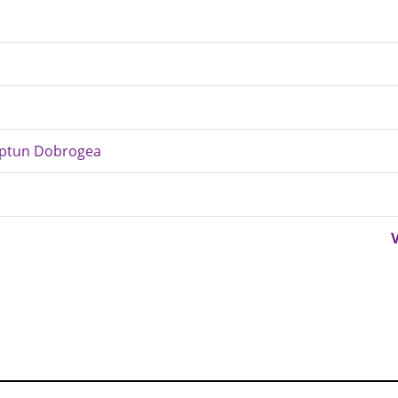
 Neptun Dobrogea
V