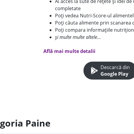
Ai acces la sute de rețete și idei d
completate
Poți vedea Nutri-Score-ul alimente
Poți căuta alimente prin scanarea 
Poți compara informațiile nutrițion
și multe multe altele...
Află mai multe detalii
Descarcă din
Google Play
egoria Paine