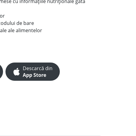
e mese cu informațiile nutriționale gata
lor
codului de bare
ale ale alimentelor
Descarcă din
App Store