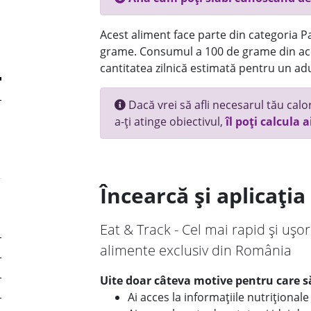
Acest aliment face parte din categoria Pai
grame. Consumul a 100 de grame din ace
cantitatea zilnică estimată pentru un adu
Dacă vrei să afli necesarul tău calori
a-ți atinge obiectivul,
îl poți calcula a
Încearcă și aplicați
Eat & Track - Cel mai rapid și ușor
alimente exclusiv din România
Uite doar câteva motive pentru care să
Ai acces la informațiile nutriționa