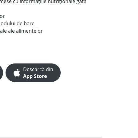
e mese cu informațiile nutriționale gata
lor
codului de bare
ale ale alimentelor
Descarcă din
App Store