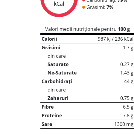
kCal
Grăsimi:
7%
Valori medii nutriționale pentru
100 g
Calorii
987 kj / 236 kCal
Grăsimi
1.7 g
din care
Saturate
0.27 g
Ne-Saturate
1.43 g
Carbohidrați
44 g
din care
Zaharuri
0.75 g
Fibre
6.5 g
Proteine
7.8 g
Sare
1300 mg