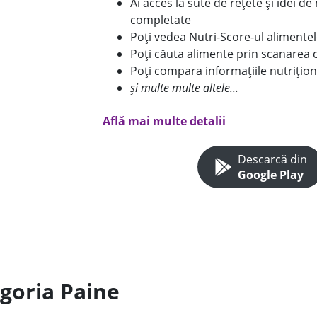
Ai acces la sute de rețete și idei d
completate
Poți vedea Nutri-Score-ul alimente
Poți căuta alimente prin scanarea 
Poți compara informațiile nutrițion
și multe multe altele...
Află mai multe detalii
Descarcă din
Google Play
egoria Paine