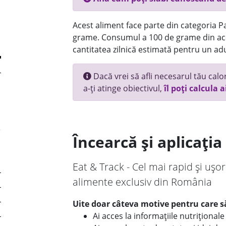
Acest aliment face parte din categoria Pai
grame. Consumul a 100 de grame din ace
cantitatea zilnică estimată pentru un adu
Dacă vrei să afli necesarul tău calori
a-ți atinge obiectivul,
îl poți calcula a
Încearcă și aplicați
Eat & Track - Cel mai rapid și ușor
alimente exclusiv din România
Uite doar câteva motive pentru care să
Ai acces la informațiile nutriționa