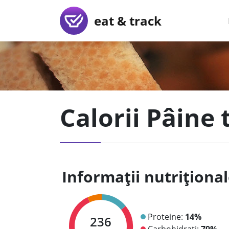
eat & track
Calorii Pâine 
Informații nutriționa
Proteine:
14%
236
Carbohidrați:
79%