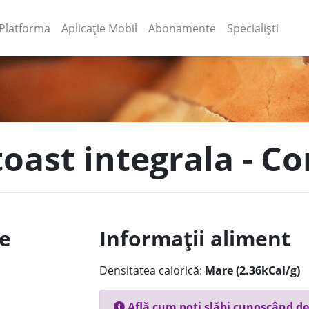
(current)
(current)
Platforma
Aplicație Mobil
Abonamente
Specialiști
toast integrala - Co
le
Informații aliment
Densitatea calorică:
Mare (2.36kCal/g)
Află cum poți slăbi cunoscând de