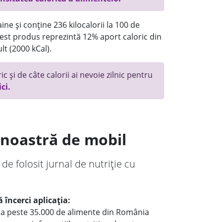
ne și conține 236 kilocalorii la 100 de
st produs reprezintă 12% aport caloric din
lt (2000 kCal).
c și de câte calorii ai nevoie zilnic pentru
ici.
a noastră de mobil
 de folosit jurnal de nutriție cu
 încerci aplicația:
le a peste 35.000 de alimente din România