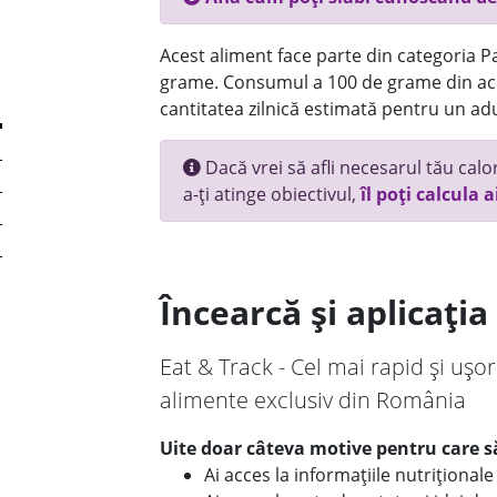
Acest aliment face parte din categoria Pai
grame. Consumul a 100 de grame din ace
cantitatea zilnică estimată pentru un adu
Dacă vrei să afli necesarul tău calori
a-ți atinge obiectivul,
îl poți calcula a
Încearcă și aplicați
Eat & Track - Cel mai rapid și ușor
alimente exclusiv din România
Uite doar câteva motive pentru care să
Ai acces la informațiile nutriționa