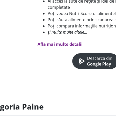
Ai acces la sute de rețete și idei d
completate
Poți vedea Nutri-Score-ul alimente
Poți căuta alimente prin scanarea 
Poți compara informațiile nutrițion
și multe multe altele...
Află mai multe detalii
Descarcă din
Google Play
egoria Paine