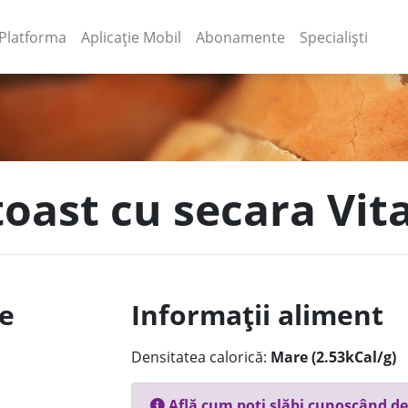
(current)
(current)
Platforma
Aplicație Mobil
Abonamente
Specialiști
toast cu secara Vit
le
Informații aliment
Densitatea calorică:
Mare (2.53kCal/g)
Află cum poți slăbi cunoscând de