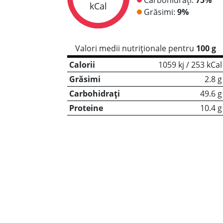
kCal
Grăsimi:
9%
Valori medii nutriționale pentru
100 g
Calorii
1059 kj / 253 kCal
Grăsimi
2.8 g
Carbohidrați
49.6 g
Proteine
10.4 g