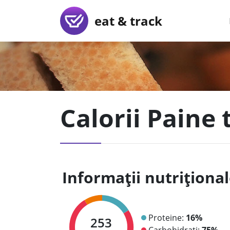
eat & track
Calorii Paine 
Informații nutriționa
Proteine:
16%
253
Carbohidrați:
75%