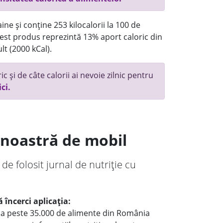
ne și conține 253 kilocalorii la 100 de
st produs reprezintă 13% aport caloric din
lt (2000 kCal).
c și de câte calorii ai nevoie zilnic pentru
ici.
a noastră de mobil
 de folosit jurnal de nutriție cu
 încerci aplicația:
le a peste 35.000 de alimente din România