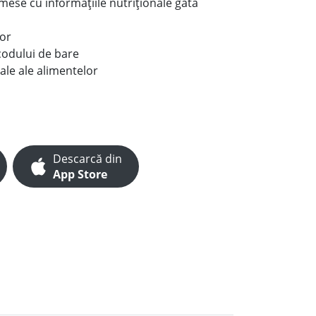
e mese cu informațiile nutriționale gata
lor
codului de bare
ale ale alimentelor
Descarcă din
App Store