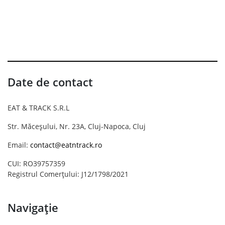
Date de contact
EAT & TRACK S.R.L
Str. Măceșului, Nr. 23A, Cluj-Napoca, Cluj
Email:
contact@eatntrack.ro
CUI: RO39757359
Registrul Comerțului: J12/1798/2021
Navigație