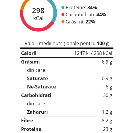
Proteine:
34%
298
Carbohidrați:
44%
kCal
Grăsimi:
22%
Valori medii nutriționale pentru
100 g
Calorii
1247 kj / 298 kCal
Grăsimi
6.9 g
din care
Saturate
0.9 g
Ne-Saturate
6 g
Carbohidrați
30 g
din care
Zaharuri
1.2 g
Fibre
8.2 g
Proteine
23 g