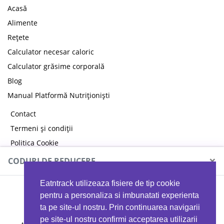
Acasă
Alimente
Rețete
Calculator necesar caloric
Calculator grăsime corporală
Blog
Manual Platformă Nutriționiști
Contact
Termeni și condiții
Politica Cookie
Politica de confidențialitate
×
CODURI DE REDUCERE
Eatntrack utilizeaza fisiere de tip cookie
MYPROTEIN
pentru a personaliza si imbunatati experienta
ta pe site-ul nostru. Prin continuarea navigarii
pe site-ul nostru confirmi acceptarea utilizarii