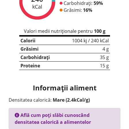
Carbohidrați:
59%
kCal
Grăsimi:
16%
Valori medii nutriționale pentru
100 g
Calorii
1004 kj / 240 kCal
Grăsimi
4 g
Carbohidrați
35 g
Proteine
15 g
Informații aliment
Densitatea calorică:
Mare (2.4kCal/g)
Află cum poți slăbi cunoscând
densitatea calorică a alimentelor