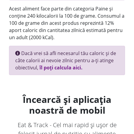
Acest aliment face parte din categoria Paine și
conține 240 kilocalorii la 100 de grame. Consumul a
100 de grame din acest produs reprezintă 12%
aport caloric din cantitatea zilnică estimată pentru
un adult (2000 kCal).
Dacă vrei să afli necesarul tău caloric și de
câte calorii ai nevoie zilnic pentru a-ți atinge
obiectivul,
îl poți calcula aici.
Încearcă și aplicația
noastră de mobil
Eat & Track - Cel mai rapid și ușor de
folosit jurnal de nutriție cu alimente