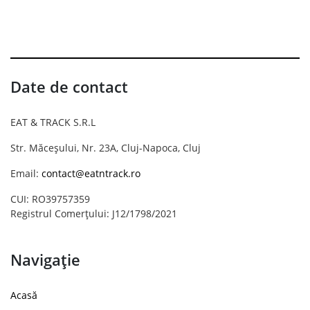
Date de contact
EAT & TRACK S.R.L
Str. Măceșului, Nr. 23A, Cluj-Napoca, Cluj
Email:
contact@eatntrack.ro
CUI: RO39757359
Registrul Comerțului: J12/1798/2021
Navigație
Acasă