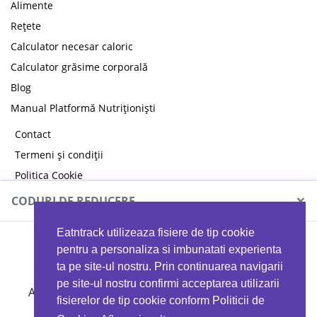
Alimente
Rețete
Calculator necesar caloric
Calculator grăsime corporală
Blog
Manual Platformă Nutriționiști
Contact
Termeni și condiții
Politica Cookie
Politica de confidențialitate
×
CODURI DE REDUCERE
Eatntrack utilizeaza fisiere de tip cookie
MYPROTEIN
pentru a personaliza si imbunatati experienta
ta pe site-ul nostru. Prin continuarea navigarii
pe site-ul nostru confirmi acceptarea utilizarii
Ai
40%
reducere la orice comandă folosind codul
fisierelor de tip cookie conform Politicii de
EATTRACK