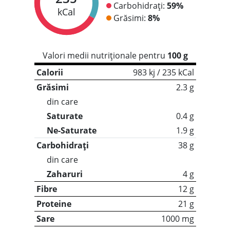
Carbohidrați:
59%
kCal
Grăsimi:
8%
Valori medii nutriționale pentru
100 g
Calorii
983 kj / 235 kCal
Grăsimi
2.3 g
din care
Saturate
0.4 g
Ne-Saturate
1.9 g
Carbohidrați
38 g
din care
Zaharuri
4 g
Fibre
12 g
Proteine
21 g
Sare
1000 mg