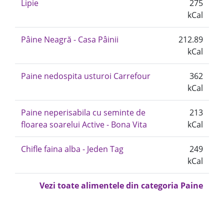
Lipie
275
kCal
Pâine Neagră - Casa Pâinii
212.89
kCal
Paine nedospita usturoi Carrefour
362
kCal
Paine neperisabila cu seminte de
213
floarea soarelui Active - Bona Vita
kCal
Chifle faina alba - Jeden Tag
249
kCal
Vezi toate alimentele din categoria Paine