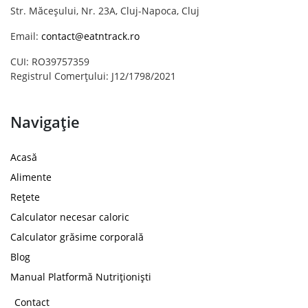
Str. Măceșului, Nr. 23A, Cluj-Napoca, Cluj
Email:
contact@eatntrack.ro
CUI: RO39757359
Registrul Comerțului: J12/1798/2021
Navigație
Acasă
Alimente
Rețete
Calculator necesar caloric
Calculator grăsime corporală
Blog
Manual Platformă Nutriționiști
Contact