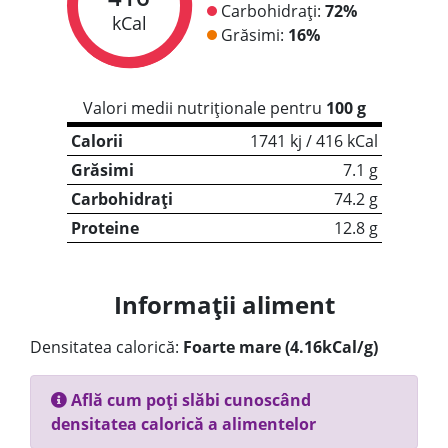
Carbohidrați:
72%
kCal
Grăsimi:
16%
Valori medii nutriționale pentru
100 g
Calorii
1741 kj / 416 kCal
Grăsimi
7.1 g
Carbohidrați
74.2 g
Proteine
12.8 g
Informații aliment
Densitatea calorică:
Foarte mare (4.16kCal/g)
Află cum poți slăbi cunoscând
densitatea calorică a alimentelor