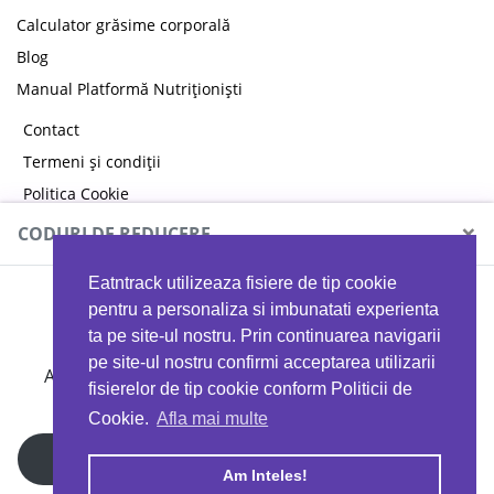
Calculator grăsime corporală
Blog
Manual Platformă Nutriționiști
Contact
Termeni și condiții
Politica Cookie
Politica de confidențialitate
×
CODURI DE REDUCERE
Eatntrack utilizeaza fisiere de tip cookie
MYPROTEIN
pentru a personaliza si imbunatati experienta
ta pe site-ul nostru. Prin continuarea navigarii
pe site-ul nostru confirmi acceptarea utilizarii
Ai
40%
reducere la orice comandă folosind codul
fisierelor de tip cookie conform Politicii de
EATTRACK
Cookie.
Afla mai multe
Profită acum
Am Inteles!