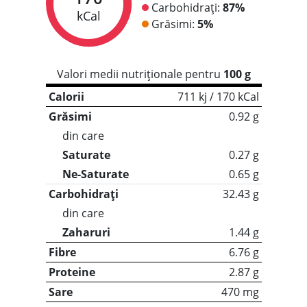
Carbohidrați:
87%
kCal
Grăsimi:
5%
Valori medii nutriționale pentru
100 g
Calorii
711 kj / 170 kCal
Grăsimi
0.92 g
din care
Saturate
0.27 g
Ne-Saturate
0.65 g
Carbohidrați
32.43 g
din care
Zaharuri
1.44 g
Fibre
6.76 g
Proteine
2.87 g
Sare
470 mg