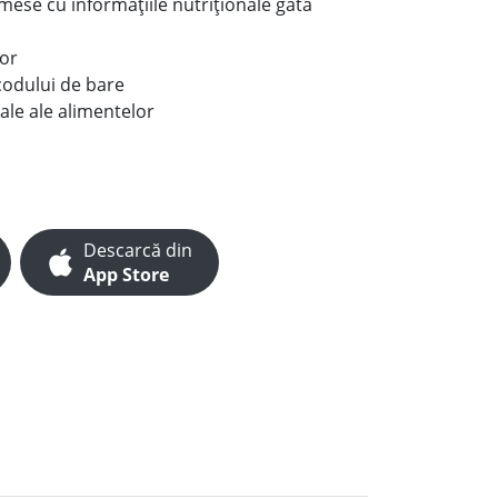
e mese cu informațiile nutriționale gata
lor
codului de bare
ale ale alimentelor
Descarcă din
App Store