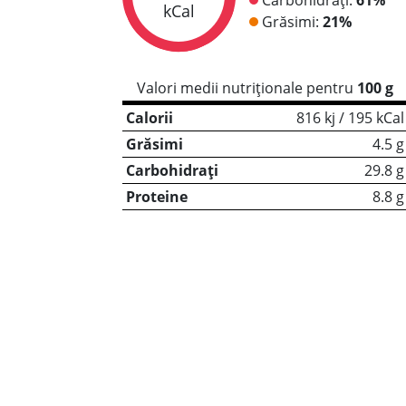
kCal
Grăsimi:
21%
Valori medii nutriționale pentru
100 g
Calorii
816 kj / 195 kCal
Grăsimi
4.5 g
Carbohidrați
29.8 g
Proteine
8.8 g