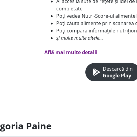
Ai acces la sute de rețete și idei d
completate
Poți vedea Nutri-Score-ul alimente
Poți căuta alimente prin scanarea 
Poți compara informațiile nutrițion
și multe multe altele...
Află mai multe detalii
Descarcă din
Google Play
egoria Paine