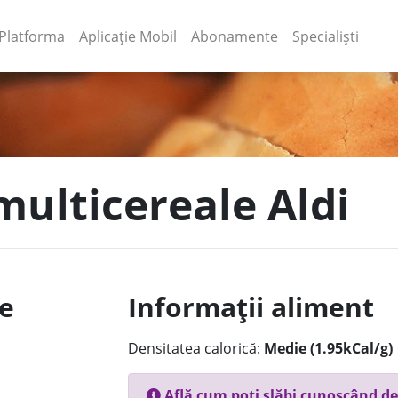
(current)
(current)
Platforma
Aplicație Mobil
Abonamente
Specialiști
multicereale Aldi
le
Informații aliment
Densitatea calorică:
Medie (1.95kCal/g)
Află cum poți slăbi cunoscând de