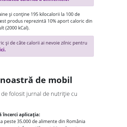
ne și conține 195 kilocalorii la 100 de
st produs reprezintă 10% aport caloric din
lt (2000 kCal).
c și de câte calorii ai nevoie zilnic pentru
ici.
a noastră de mobil
 de folosit jurnal de nutriție cu
 încerci aplicația:
le a peste 35.000 de alimente din România