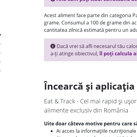
Acest aliment face parte din categoria Pai
grame. Consumul a 100 de grame din ace
cantitatea zilnică estimată pentru un adu
Dacă vrei să afli necesarul tău calori
a-ți atinge obiectivul,
îl poți calcula a
Încearcă și aplicați
Eat & Track - Cel mai rapid și ușor
alimente exclusiv din România
Uite doar câteva motive pentru care să
Ai acces la informațiile nutriționa