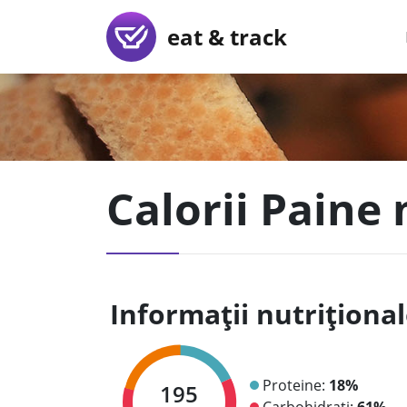
eat & track
Calorii Paine 
Informații nutriționa
Proteine:
18%
195
Carbohidrați:
61%