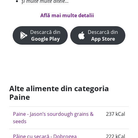
și multe multe altele...
Află mai multe detalii
Descarcă din
Descarcă din
Google Play
App Store
Alte alimente din categoria
Paine
Paine - Jason’s sourdough grains &
237 kCal
seeds
Pâine cu secară - Dobrogea
222 kCal