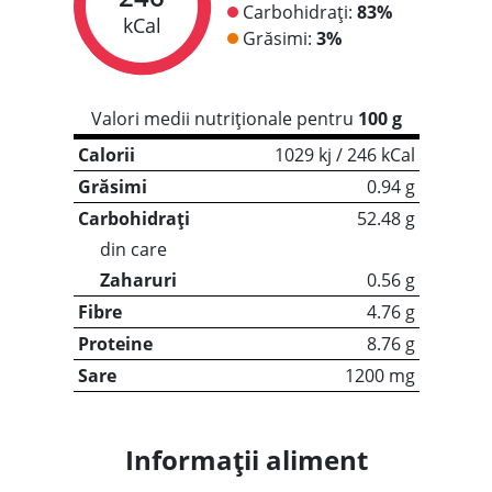
Carbohidrați:
83%
kCal
Grăsimi:
3%
Valori medii nutriționale pentru
100 g
Calorii
1029 kj / 246 kCal
Grăsimi
0.94 g
Carbohidrați
52.48 g
din care
Zaharuri
0.56 g
Fibre
4.76 g
Proteine
8.76 g
Sare
1200 mg
Informații aliment