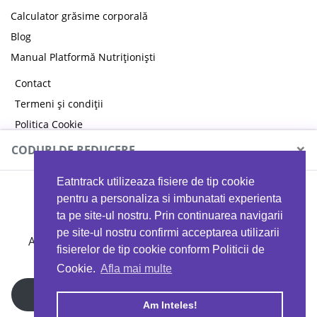
Calculator grăsime corporală
Blog
Manual Platformă Nutriționiști
Contact
Termeni și condiții
Politica Cookie
Politica de confidențialitate
×
CODURI DE REDUCERE
Eatntrack utilizeaza fisiere de tip cookie
MYPROTEIN
pentru a personaliza si imbunatati experienta
ta pe site-ul nostru. Prin continuarea navigarii
pe site-ul nostru confirmi acceptarea utilizarii
Ai
40%
reducere la orice comandă folosind codul
fisierelor de tip cookie conform Politicii de
EATTRACK
Cookie.
Afla mai multe
Profită acum
Am Inteles!