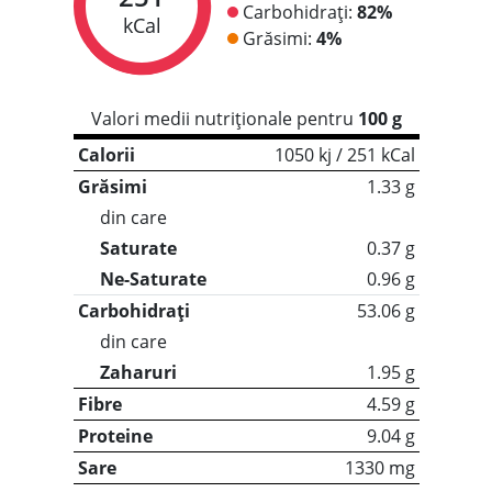
Carbohidrați:
82%
kCal
Grăsimi:
4%
Valori medii nutriționale pentru
100 g
Calorii
1050 kj / 251 kCal
Grăsimi
1.33 g
din care
Saturate
0.37 g
Ne-Saturate
0.96 g
Carbohidrați
53.06 g
din care
Zaharuri
1.95 g
Fibre
4.59 g
Proteine
9.04 g
Sare
1330 mg