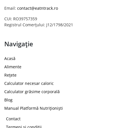
Email:
contact@eatntrack.ro
CUI: RO39757359
Registrul Comerțului: J12/1798/2021
Navigație
Acasă
Alimente
Rețete
Calculator necesar caloric
Calculator grăsime corporală
Blog
Manual Platformă Nutriționiști
Contact
Termeni și condiții