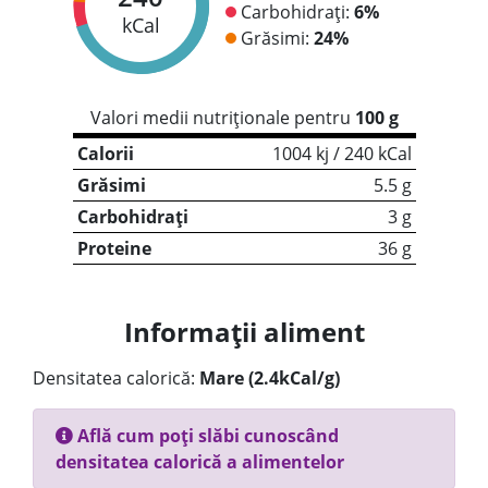
Carbohidrați:
6%
kCal
Grăsimi:
24%
Valori medii nutriționale pentru
100 g
Calorii
1004 kj / 240 kCal
Grăsimi
5.5 g
Carbohidrați
3 g
Proteine
36 g
Informații aliment
Densitatea calorică:
Mare (2.4kCal/g)
Află cum poți slăbi cunoscând
densitatea calorică a alimentelor