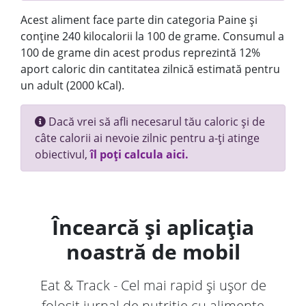
Acest aliment face parte din categoria Paine și
conține 240 kilocalorii la 100 de grame. Consumul a
100 de grame din acest produs reprezintă 12%
aport caloric din cantitatea zilnică estimată pentru
un adult (2000 kCal).
Dacă vrei să afli necesarul tău caloric și de
câte calorii ai nevoie zilnic pentru a-ți atinge
obiectivul,
îl poți calcula aici.
Încearcă și aplicația
noastră de mobil
Eat & Track - Cel mai rapid și ușor de
folosit jurnal de nutriție cu alimente