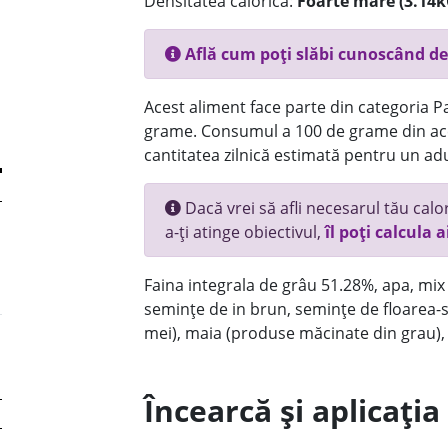
Densitatea calorică:
Foarte mare (3.14k
Află cum poți slăbi cunoscând de
Acest aliment face parte din categoria Pai
grame. Consumul a 100 de grame din ace
cantitatea zilnică estimată pentru un adu
Dacă vrei să afli necesarul tău calori
a-ți atinge obiectivul,
îl poți calcula a
Faina integrala de grâu 51.28%, apa, mix
semințe de in brun, semințe de floarea-
mei), maia (produse măcinate din grau), 
Încearcă și aplicați