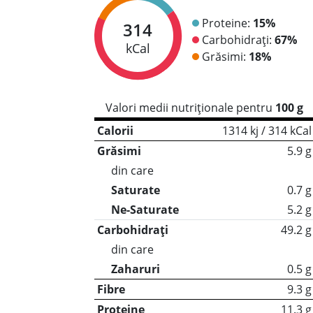
Proteine:
15%
314
Carbohidrați:
67%
kCal
Grăsimi:
18%
Valori medii nutriționale pentru
100 g
Calorii
1314 kj / 314 kCal
Grăsimi
5.9 g
din care
Saturate
0.7 g
Ne-Saturate
5.2 g
Carbohidrați
49.2 g
din care
Zaharuri
0.5 g
Fibre
9.3 g
Proteine
11.3 g