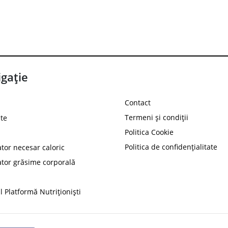
gație
Contact
Termeni și condiții
te
Politica Cookie
Politica de confidențialitate
ator necesar caloric
PROT
ator grăsime corporală
Ai
10%
reducere la
folosind codul
 Platformă Nutriționiști
Profită 