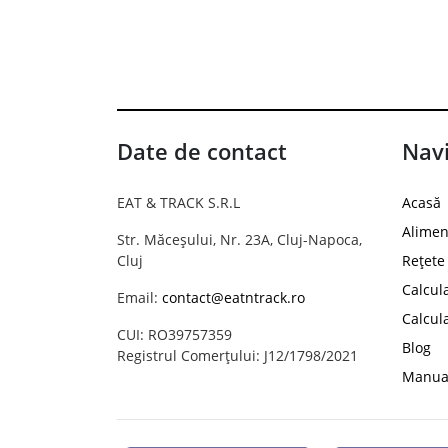
Date de contact
Navi
EAT & TRACK S.R.L
Acasă
Alimen
Str. Măceșului, Nr. 23A, Cluj-Napoca,
Cluj
Rețete
Calcul
Email:
contact@eatntrack.ro
Calcul
CUI: RO39757359
Blog
Registrul Comerțului: J12/1798/2021
Manual