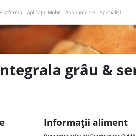
(current)
(current)
Platforma
Aplicație Mobil
Abonamente
Specialiști
integrala grâu & se
le
Informații aliment