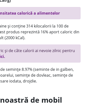
Cal/g)
nsitatea calorică a alimentelor
ne și conține 314 kilocalorii la 100 de
st produs reprezintă 16% aport caloric din
lt (2000 kCal).
c și de câte calorii ai nevoie zilnic pentru
ici.
 de semințe 8.97% (seminte de in galben,
soarelui, semințe de dovleac, semințe de
sare iodata, drojdie.
a noastră de mobil