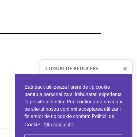
×
CODURI DE REDUCERE
Eatntrack utilizeaza fisiere de tip cookie
O41
MYPROTEIN
pentru a personaliza si imbunatati experienta
ta pe site-ul nostru. Prin continuarea navigarii
 orice comandă
Ai
40%
reducere la orice comandă
pe site-ul nostru confirmi acceptarea utilizarii
EATNTRACK
folosind codul
EATTRACK
fisierelor de tip cookie conform Politicii de
Cookie.
Afla mai multe
acum
Profită acum