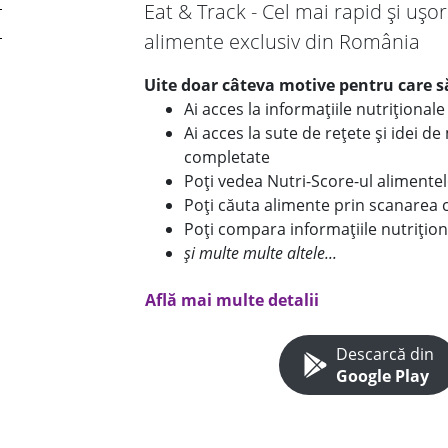
Eat & Track - Cel mai rapid și ușor
alimente exclusiv din România
Uite doar câteva motive pentru care să
Ai acces la informațiile nutriționa
Ai acces la sute de rețete și idei d
completate
Poți vedea Nutri-Score-ul alimente
Poți căuta alimente prin scanarea 
Poți compara informațiile nutrițion
și multe multe altele...
Află mai multe detalii
Descarcă din
Google Play