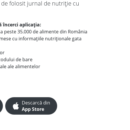
 de folosit jurnal de nutriție cu
 încerci aplicația:
le a peste 35.000 de alimente din România
e mese cu informațiile nutriționale gata
lor
codului de bare
ale ale alimentelor
Descarcă din
App Store