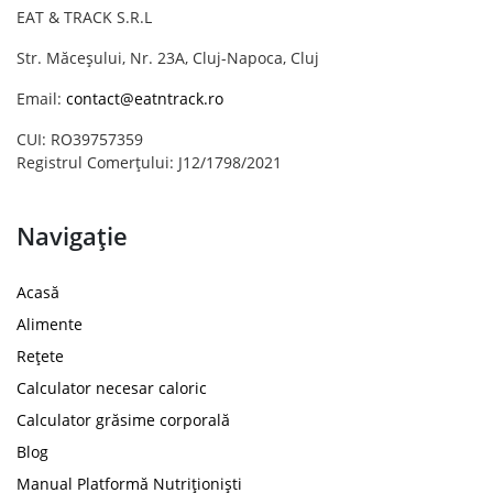
EAT & TRACK S.R.L
Str. Măceșului, Nr. 23A, Cluj-Napoca, Cluj
Email:
contact@eatntrack.ro
CUI: RO39757359
Registrul Comerțului: J12/1798/2021
Navigație
Acasă
Alimente
Rețete
Calculator necesar caloric
Calculator grăsime corporală
Blog
Manual Platformă Nutriționiști