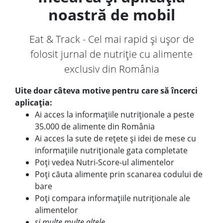
noastră de mobil
Eat & Track - Cel mai rapid și ușor de
folosit jurnal de nutriție cu alimente
exclusiv din România
Uite doar câteva motive pentru care să încerci
aplicația:
Ai acces la informațiile nutriționale a peste
35.000 de alimente din România
Ai acces la sute de rețete și idei de mese cu
informațiile nutriționale gata completate
Poți vedea Nutri-Score-ul alimentelor
Poți căuta alimente prin scanarea codului de
bare
Poți compara informațiile nutriționale ale
alimentelor
și multe multe altele...