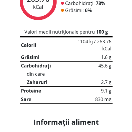
Carbohidrați:
78%
kCal
Grăsimi:
6%
Valori medii nutriționale pentru
100 g
1104 kj / 263.76
Calorii
kCal
Grăsimi
1.6 g
Carbohidrați
45.6 g
din care
Zaharuri
2.7 g
Proteine
9.1 g
Sare
830 mg
Informații aliment