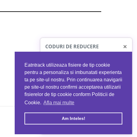
×
CODURI DE REDUCERE
Eatntrack utilizeaza fisiere de tip cookie
O41
MYPROTEIN
pentru a personaliza si imbunatati experienta
ta pe site-ul nostru. Prin continuarea navigarii
 orice comandă
Ai
40%
reducere la orice comandă
pe site-ul nostru confirmi acceptarea utilizarii
EATNTRACK
folosind codul
EATTRACK
fisierelor de tip cookie conform Politicii de
Cookie.
Afla mai multe
acum
Profită acum
Am Inteles!
Copyright © 2026 EAT & TRACK S.R.L