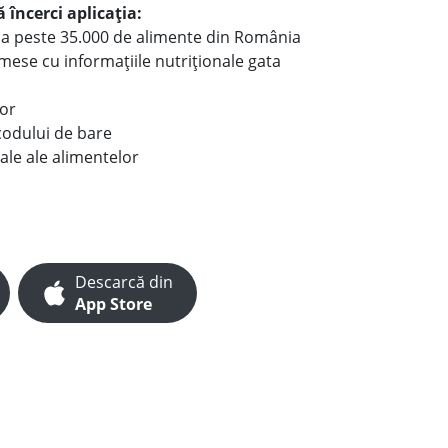
 încerci aplicația:
le a peste 35.000 de alimente din România
e mese cu informațiile nutriționale gata
lor
codului de bare
ale ale alimentelor
Descarcă din
App Store