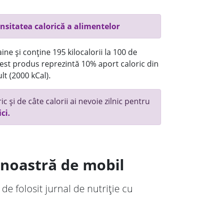
nsitatea calorică a alimentelor
ne și conține 195 kilocalorii la 100 de
st produs reprezintă 10% aport caloric din
lt (2000 kCal).
c și de câte calorii ai nevoie zilnic pentru
ici.
a noastră de mobil
 de folosit jurnal de nutriție cu