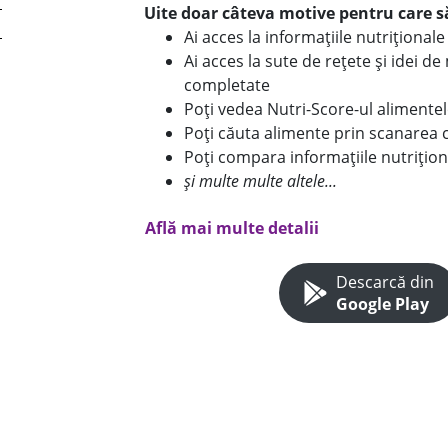
Uite doar câteva motive pentru care să
Ai acces la informațiile nutriționa
Ai acces la sute de rețete și idei d
completate
Poți vedea Nutri-Score-ul alimente
Poți căuta alimente prin scanarea 
Poți compara informațiile nutrițion
și multe multe altele...
Află mai multe detalii
Descarcă din
Google Play