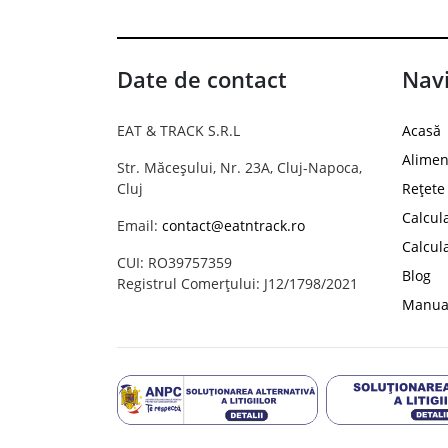
Date de contact
Navi
EAT & TRACK S.R.L
Acasă
Alimen
Str. Măceșului, Nr. 23A, Cluj-Napoca,
Cluj
Rețete
Calcul
Email:
contact@eatntrack.ro
Calcul
CUI: RO39757359
Blog
Registrul Comerțului: J12/1798/2021
Manual