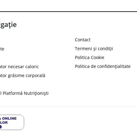
gație
Contact
Termeni și condiții
te
Politica Cookie
Politica de confidențialitate
ator necesar caloric
PROT
ator grăsime corporală
Ai
10%
reducere la
folosind codul
 Platformă Nutriționiști
Profită 