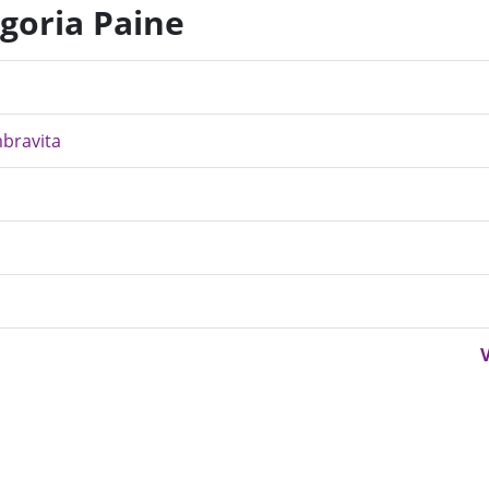
egoria Paine
mbravita
V