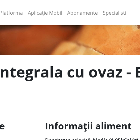
(current)
(current)
Platforma
Aplicație Mobil
Abonamente
Specialiști
integrala cu ovaz - 
le
Informații aliment