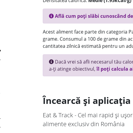
Densitatea calorică:
Medie (1.95kCal/g)
Află cum poți slăbi cunoscând de
Acest aliment face parte din categoria Pai
grame. Consumul a 100 de grame din ace
cantitatea zilnică estimată pentru un adu
Dacă vrei să afli necesarul tău calori
a-ți atinge obiectivul,
îl poți calcula a
Încearcă și aplicați
Eat & Track - Cel mai rapid și ușor
alimente exclusiv din România