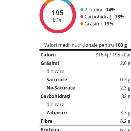
Proteine:
14%
195
Carbohidrați:
73%
kCal
Grăsimi:
13%
Valori medii nutriționale pentru
100 g
Calorii
816 kj / 195 kCal
Grăsimi
2.6 g
din care
Saturate
0.3 g
Ne-Saturate
2.3 g
Carbohidrați
32 g
din care
Zaharuri
3.3 g
Fibre
8.2 g
Proteine
6.2 g