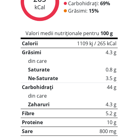
Carbohidrați:
69%
kCal
Grăsimi:
15%
Valori medii nutriționale pentru
100 g
Calorii
1109 kj / 265 kCal
Grăsimi
4.3 g
din care
Saturate
0.8 g
Ne-Saturate
3.5 g
Carbohidrați
44 g
din care
Zaharuri
4.3 g
Fibre
5.2 g
Proteine
10 g
Sare
800 mg