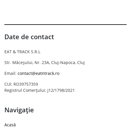
Date de contact
EAT & TRACK S.R.L
Str. Măceșului, Nr. 23A, Cluj-Napoca, Cluj
Email:
contact@eatntrack.ro
CUI: RO39757359
Registrul Comerțului: J12/1798/2021
Navigație
Acasă