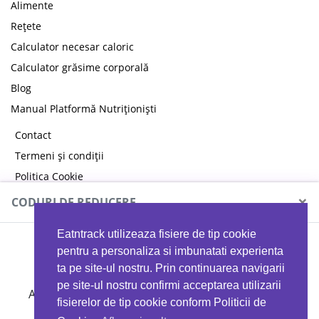
Alimente
Rețete
Calculator necesar caloric
Calculator grăsime corporală
Blog
Manual Platformă Nutriționiști
Contact
Termeni și condiții
Politica Cookie
Politica de confidențialitate
×
CODURI DE REDUCERE
Eatntrack utilizeaza fisiere de tip cookie
MYPROTEIN
pentru a personaliza si imbunatati experienta
ta pe site-ul nostru. Prin continuarea navigarii
pe site-ul nostru confirmi acceptarea utilizarii
Ai
40%
reducere la orice comandă folosind codul
fisierelor de tip cookie conform Politicii de
EATTRACK