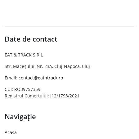
Date de contact
EAT & TRACK S.R.L
Str. Măceșului, Nr. 23A, Cluj-Napoca, Cluj
Email:
contact@eatntrack.ro
CUI: RO39757359
Registrul Comerțului: J12/1798/2021
Navigație
Acasă