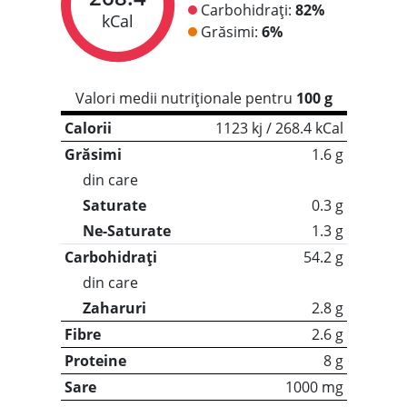
Carbohidrați:
82%
kCal
Grăsimi:
6%
Valori medii nutriționale pentru
100 g
Calorii
1123 kj / 268.4 kCal
Grăsimi
1.6 g
din care
Saturate
0.3 g
Ne-Saturate
1.3 g
Carbohidrați
54.2 g
din care
Zaharuri
2.8 g
Fibre
2.6 g
Proteine
8 g
Sare
1000 mg