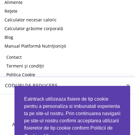
Alimente
Rețete
Calculator necesar caloric
Calculator grăsime corporală
Blog
Manual Platformă Nutriționiști
Contact
Termeni și condiții
Politica Cookie
Politica de confidențialitate
×
CODURI DE REDUCERE
Eatntrack utilizeaza fisiere de tip cookie
MYPROTEIN
pentru a personaliza si imbunatati experienta
ta pe site-ul nostru. Prin continuarea navigarii
pe site-ul nostru confirmi acceptarea utilizarii
Ai
40%
reducere la orice comandă folosind codul
fisierelor de tip cookie conform Politicii de
EATTRACK