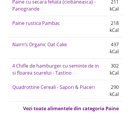
Paine cu secara feliata (ciobaneasca) -
211
Panogrande
kCal
Paine rustica Pambac
218
kCal
Nairn’s Organic Oat Cake
437
kCal
4 Chifle de hamburger cu seminte de in
302
si floarea soarelui - Tastino
kCal
Quadrottine Cereali - Sapori & Piaceri
290
kCal
Vezi toate alimentele din categoria Paine