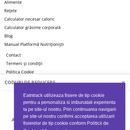
Alimente
Rețete
Calculator necesar caloric
Calculator grăsime corporală
Blog
Manual Platformă Nutriționiști
Contact
Termeni și condiții
Politica Cookie
Politica de confidențialitate
×
CODURI DE REDUCERE
Eatntrack utilizeaza fisiere de tip cookie
MYPROTEIN
pentru a personaliza si imbunatati experienta
ta pe site-ul nostru. Prin continuarea navigarii
pe site-ul nostru confirmi acceptarea utilizarii
Ai
40%
reducere la orice comandă folosind codul
fisierelor de tip cookie conform Politicii de
EATTRACK