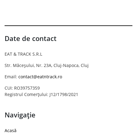
Date de contact
EAT & TRACK S.R.L
Str. Măceșului, Nr. 23A, Cluj-Napoca, Cluj
Email:
contact@eatntrack.ro
CUI: RO39757359
Registrul Comerțului: J12/1798/2021
Navigație
Acasă