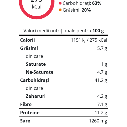
Carbohidrați:
63%
kCal
Grăsimi:
20%
Valori medii nutriționale pentru
100 g
Calorii
1151 kj / 275 kCal
Grăsimi
5.7 g
din care
Saturate
1 g
Ne-Saturate
4.7 g
Carbohidrați
41.2 g
din care
Zaharuri
4.2 g
Fibre
7.1 g
Proteine
11.2 g
Sare
1260 mg