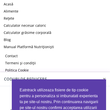
Acasă
Alimente
Rețete
Calculator necesar caloric
Calculator grăsime corporală
Blog
Manual Platformă Nutriționiști
Contact
Termeni și condiții
Politica Cookie
Politica de confidențialitate
×
CODURI DE REDUCERE
Eatntrack utilizeaza fisiere de tip cookie
MYPROTEIN
pentru a personaliza si imbunatati experienta
ta pe site-ul nostru. Prin continuarea navigarii
pe site-ul nostru confirmi acceptarea utilizarii