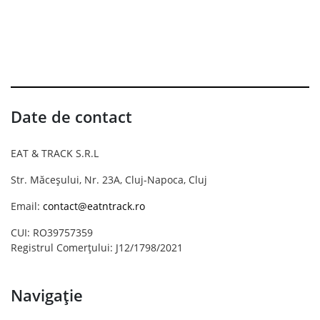
Date de contact
EAT & TRACK S.R.L
Str. Măceșului, Nr. 23A, Cluj-Napoca, Cluj
Email:
contact@eatntrack.ro
CUI: RO39757359
Registrul Comerțului: J12/1798/2021
Navigație