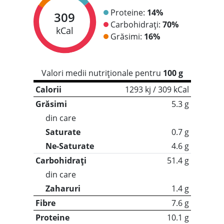
Proteine:
14%
309
Carbohidrați:
70%
kCal
Grăsimi:
16%
Valori medii nutriționale pentru
100 g
Calorii
1293 kj / 309 kCal
Grăsimi
5.3 g
din care
Saturate
0.7 g
Ne-Saturate
4.6 g
Carbohidrați
51.4 g
din care
Zaharuri
1.4 g
Fibre
7.6 g
Proteine
10.1 g