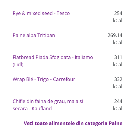
Rye & mixed seed - Tesco
254
kCal
Paine alba Tritipan
269.14
kCal
Flatbread Piada Sfogloata - Italiamo
311
(Lidl)
kCal
Wrap Blé - Trigo • Carrefour
332
kCal
Chifle din faina de grau, maia si
244
secara - Kaufland
kCal
Vezi toate alimentele din categoria Paine