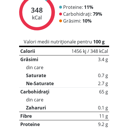
Proteine:
11%
348
Carbohidrați:
79%
kCal
Grăsimi:
10%
Valori medii nutriționale pentru
100 g
Calorii
1456 kj / 348 kCal
Grăsimi
3.4 g
din care
Saturate
0.7 g
Ne-Saturate
2.7 g
Carbohidrați
65 g
din care
Zaharuri
0.1 g
Fibre
11 g
Proteine
9.2 g