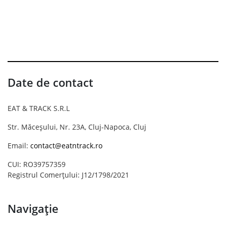
Date de contact
EAT & TRACK S.R.L
Str. Măceșului, Nr. 23A, Cluj-Napoca, Cluj
Email:
contact@eatntrack.ro
CUI: RO39757359
Registrul Comerțului: J12/1798/2021
Navigație