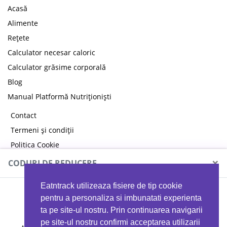
Acasă
Alimente
Rețete
Calculator necesar caloric
Calculator grăsime corporală
Blog
Manual Platformă Nutriționiști
Contact
Termeni și condiții
Politica Cookie
Politica de confidențialitate
×
CODURI DE REDUCERE
Eatntrack utilizeaza fisiere de tip cookie
MYPROTEIN
pentru a personaliza si imbunatati experienta
ta pe site-ul nostru. Prin continuarea navigarii
pe site-ul nostru confirmi acceptarea utilizarii