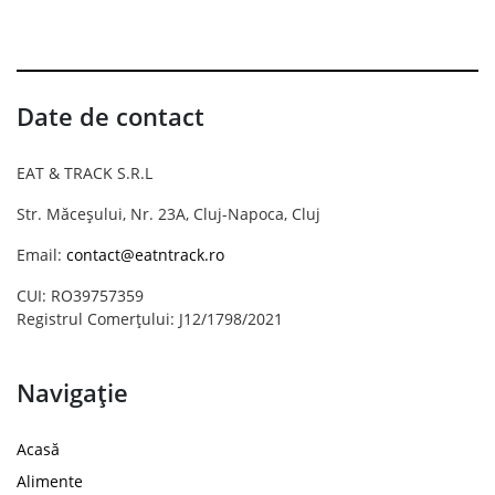
Date de contact
EAT & TRACK S.R.L
Str. Măceșului, Nr. 23A, Cluj-Napoca, Cluj
Email:
contact@eatntrack.ro
CUI: RO39757359
Registrul Comerțului: J12/1798/2021
Navigație
Acasă
Alimente