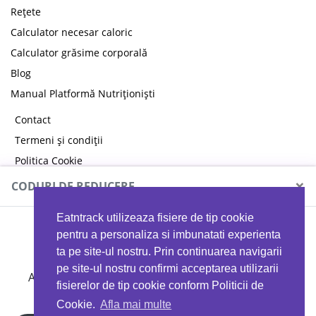
Rețete
Calculator necesar caloric
Calculator grăsime corporală
Blog
Manual Platformă Nutriționiști
Contact
Termeni și condiții
Politica Cookie
Politica de confidențialitate
×
CODURI DE REDUCERE
Eatntrack utilizeaza fisiere de tip cookie
MYPROTEIN
pentru a personaliza si imbunatati experienta
ta pe site-ul nostru. Prin continuarea navigarii
pe site-ul nostru confirmi acceptarea utilizarii
Ai
40%
reducere la orice comandă folosind codul
fisierelor de tip cookie conform Politicii de
EATTRACK
Cookie.
Afla mai multe