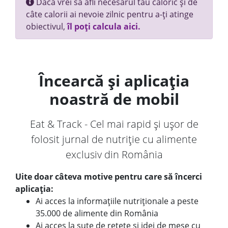
Dacă vrei să afli necesarul tău caloric și de
câte calorii ai nevoie zilnic pentru a-ți atinge
obiectivul,
îl poți calcula aici.
Încearcă și aplicația
noastră de mobil
Eat & Track - Cel mai rapid și ușor de
folosit jurnal de nutriție cu alimente
exclusiv din România
Uite doar câteva motive pentru care să încerci
aplicația:
Ai acces la informațiile nutriționale a peste
35.000 de alimente din România
Ai acces la sute de rețete și idei de mese cu