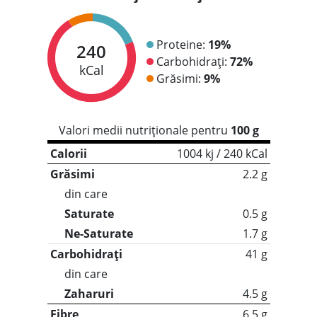
Proteine:
19%
240
Carbohidrați:
72%
kCal
Grăsimi:
9%
Valori medii nutriționale pentru
100 g
Calorii
1004 kj / 240 kCal
Grăsimi
2.2 g
din care
Saturate
0.5 g
Ne-Saturate
1.7 g
Carbohidrați
41 g
din care
Zaharuri
4.5 g
Fibre
6.5 g